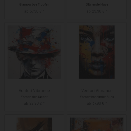
Glamouröse Tropfen
Blühende Muse
ab
37,90
€
ab
29,90
€
*
*
Venturi Vibrance
Venturi Vibrance
Farben des Selbst
Farbenfesselnder Blick
ab
29,90
€
ab
37,90
€
*
*