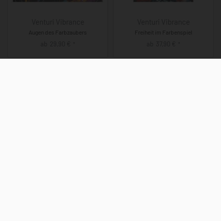
Venturi Vibrance
Venturi Vibrance
Augen des Farbzaubers
Freiheit im Farbenspiel
ab
29,90
€
ab
37,90
€
*
*
Venturi Vibrance
Venturi Vibrance
Emotionsfarbenspiel
Farben der Anmut
ab
29,90
€
ab
37,90
€
*
*