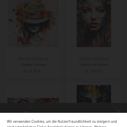
Venturi Vibrance
Venturi Vibrance
Floraler Farbtanz
Gesicht der Farben
ab
29,90
€
ab
37,90
€
*
*
NUR FÜR KURZE ZEIT!
Wir verwenden Cookies, um die Nutzerfreundlichkeit zu steigern und
ein bestmögliches Einkaufserlebnis bieten zu können. Weitere