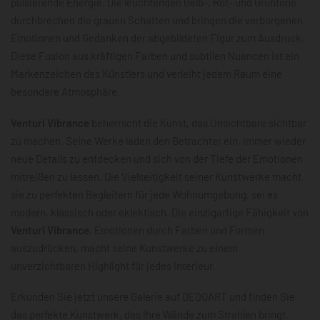
pulsierende Energie. Die leuchtenden Gelb-, Rot- und Grüntöne
durchbrechen die grauen Schatten und bringen die verborgenen
Emotionen und Gedanken der abgebildeten Figur zum Ausdruck.
Diese Fusion aus kräftigen Farben und subtilen Nuancen ist ein
Markenzeichen des Künstlers und verleiht jedem Raum eine
besondere Atmosphäre.
Venturi Vibrance
beherrscht die Kunst, das Unsichtbare sichtbar
zu machen. Seine Werke laden den Betrachter ein, immer wieder
neue Details zu entdecken und sich von der Tiefe der Emotionen
mitreißen zu lassen. Die Vielseitigkeit seiner Kunstwerke macht
sie zu perfekten Begleitern für jede Wohnumgebung, sei es
modern, klassisch oder eklektisch. Die einzigartige Fähigkeit von
Venturi Vibrance
, Emotionen durch Farben und Formen
auszudrücken, macht seine Kunstwerke zu einem
unverzichtbaren Highlight für jedes Interieur.
Erkunden Sie jetzt unsere Galerie auf DEQOART und finden Sie
das perfekte Kunstwerk, das Ihre Wände zum Strahlen bringt.