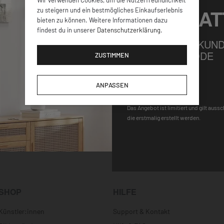
Wir verwenden Cookies, um die Nutzerfreundlichkeit
5% RABAT
zu steigern und ein bestmögliches Einkaufserlebnis
bieten zu können. Weitere Informationen dazu
findest du in unserer
Datenschutzerklärung
.
FÜR ALLE NEUKUND
GUTSCHEINCODE
ZUSTIMMEN
DEQOART5
ANPASSEN
Das Angebot ist limitiert und gilt auss
die erstmalig erstellt werden.
SHOP
HILFE
Künstler:innen
Support & Kontakt