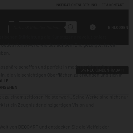
INSPIRATIONEN
ÜBER UNS
HILFE & KONTAKT
us
EINLOGGEN
0
stischen Stilrichtung die Kunstszene revolutioniert.
Jedes Kunstwerk, wie das auf dem Bild gezeigte, ist ein
üben.
Atmosphäre schaffen und perfekt in moderne Wohnräume
5% NEUKUNDEN-RABATT
in, die vielschichtigen Oberflächen zu erkunden und sich in
ALLE
ANSEHEN
k zu einem zeitlosen Meisterwerk. Seine Werke sind nicht nur
ist ein Zeugnis der einzigartigen Vision und
Welt von DEQOART und entdecken Sie die Vielfalt der