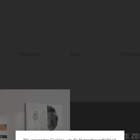
Produkttyp
Raum
Künstler:i
NUR FÜR KURZE ZEI