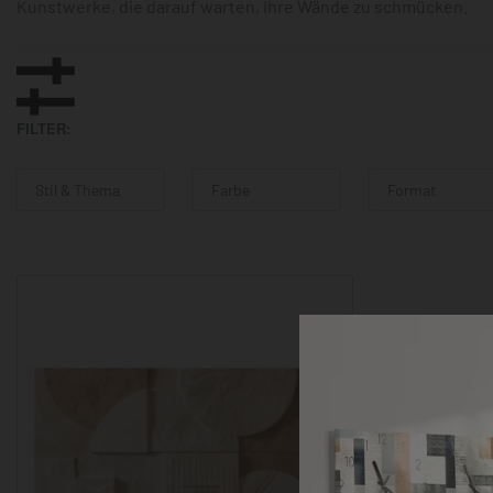
Kunstwerke, die darauf warten, Ihre Wände zu schmücken.
FILTER:
Stil & Thema
Farbe
Format