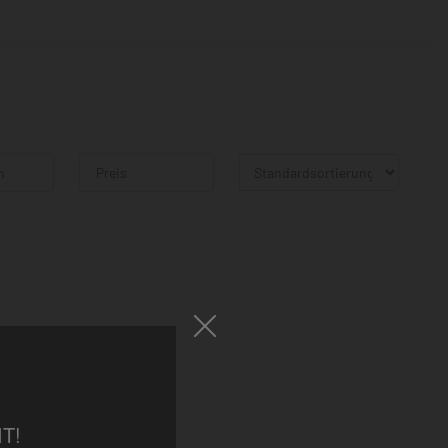
n
Preis
T!