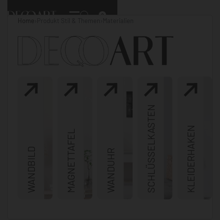
0
Home
›
Produkt Stil & Themen
›
Materialien
SCHLÜSSELKASTEN
KLEIDERHAKEN
MAGNETTAFEL
WANDBILD
WANDUHR