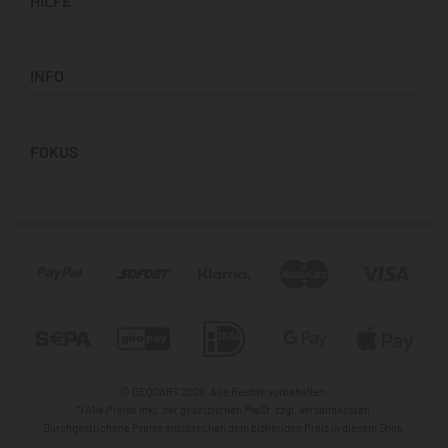
HILFE
Bilderwände
Panorama-Bilder
Support & Kontakt
Quadratische Motive
INFO
Hilfe & FAQ
Vertikale Designs
Versand
Über Uns
Zahlung
FOKUS
Datenschutz
Vertrag widerrufen
Widerrufbelehrung
Victoria Retro
Impressum
Caude Monet
AGB
B&W Collaboration
Asimworld Studio
Sophia Lisa Rodriguez
© DEQOART 2026. Alle Rechte vorbehalten.
*) Alle Preise inkl. der gesetzlichen MwSt. zzgl. Versandkosten.
Durchgestrichene Preise entsprechen dem bisherigen Preis in diesem Shop.