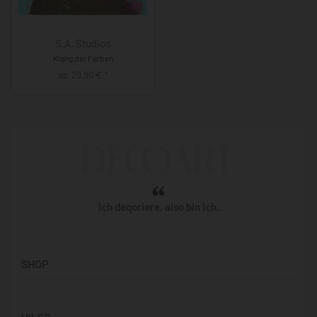
S.A. Studios
Klang der Farben
ab
29,90
€
*
Ich deqoriere, also bin ich.
SHOP
Künstler:innen