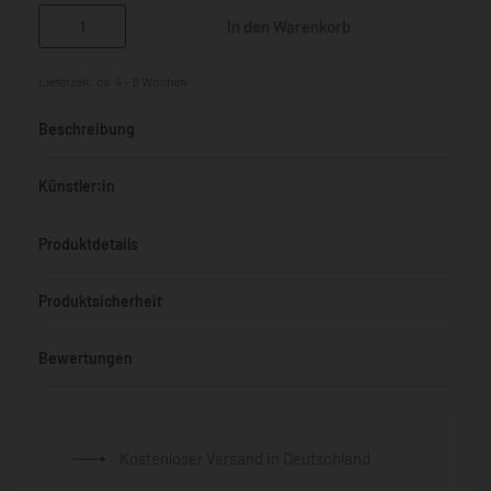
In den Warenkorb
Lieferzeit:
ca. 4 - 6 Wochen
Beschreibung
Künstler:in
Produktdetails
Produktsicherheit
Bewertungen
Bewertet mit
0
von 5
Kostenloser Versand in Deutschland