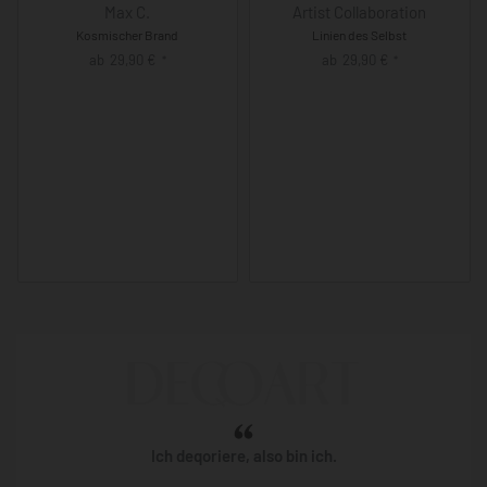
Max C.
Artist Collaboration
Kosmischer Brand
Linien des Selbst
ab
29,90
€
ab
29,90
€
*
*
Ich deqoriere, also bin ich.