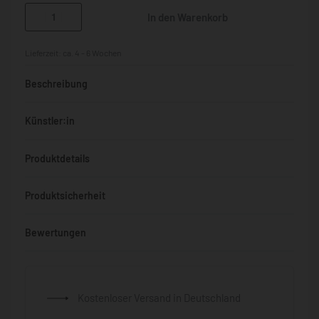
In den Warenkorb
Lieferzeit:
ca. 4 - 6 Wochen
Beschreibung
Künstler:in
Produktdetails
Produktsicherheit
Bewertungen
Bewertet mit
0
von 5
Kostenloser Versand in Deutschland