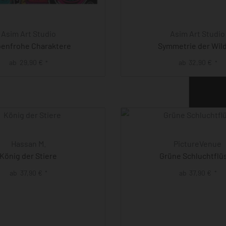
Asim Art Studio
Asim Art Studio
benfrohe Charaktere
Symmetrie der Wil
ab
29,90
€
ab
32,90
€
*
*
Hassan M.
PictureVenue
König der Stiere
Grüne Schluchtflü
ab
37,90
€
ab
37,90
€
*
*