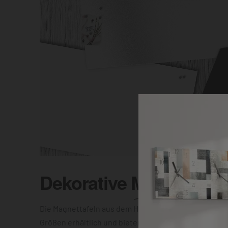
Dekorative
Magnettafel
Die Magnettafeln aus dem Hause DEQOART sind in vi
Größen erhältlich und bieten Dir die Wahl zwischen e