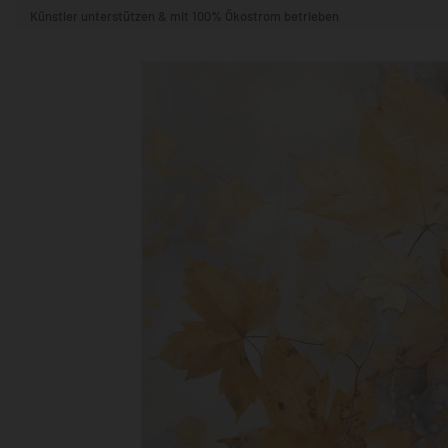
Künstler unterstützen & mit 100% Ökostrom betrieben
STIL & THEMA
FORMAT
RÄUME
KÜNSTLER:INNEN
BELIEBTE
POPKULTUR & -ART
NATUR- & TIERWELT
ALLE ANSE
QUADRATISCH
VERTIKAL
HORIZONTAL
WOHNZIMMER
SCHLAFZIMMER
KINDERZIMMER
FLUR