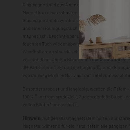
Glasmagnettafel aus 4 mm dickem Sicherheitsglas o
Magnetboard aus robustem Metallblech mit ca. 0,7 m
Glasmagnettafeln werden inklusive zwei Neodym-Mag
und einem Reinigungstuch geliefert. Beide Varianten
magnetisch, beschreibbar und lassen sich im Anschl
feuchten Tuch wieder abwischen. Dank der vormonti
Wandhalterung sind sie schnell montiert und der S
verleiht dann Deinem Raum einen modernen Touch. D
3D-Farbtiefeneffekt und die hochauflösende Farbqua
von dir ausgewählte Motiv auf der Tafel zum absolut
Besonders robust und langlebig, werden die Tafeln k
100% Ökostrom produziert. Zudem genießt Du bei je
vollen Käufer*innenschutz.
Hinweis
: Auf den Glasmagnettafeln haften nur star
Magnete, während für die Metalltafeln alle gängigen