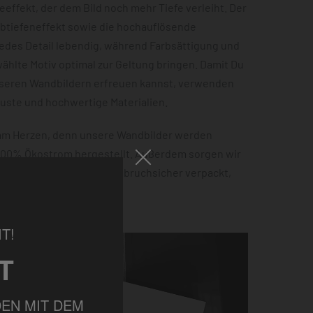
effekt, der dem Bild noch mehr Tiefe verleiht. Der
rbtiefeneffekt sowie die hochauflösende
jedes Detail lebendig, während Farbsättigung und
hlte Motiv optimal zur Geltung bringen. Damit Du
nseren Wandbildern erfreuen kannst, verwenden
buste und hochwertige Materialien.
 am Herzen, denn unsere Wandbilder werden
 100% Ökostrom hergestellt. Außerdem sorgen wir
tellung sicher ankommt – bruchsicher verpackt,
ht.
T!
T
EN MIT DEM