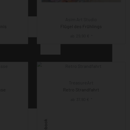
Asim Art Studio
dnis
Flügel des Frühlings
ab
29,90
€
*
TreasureArt
sse
Retro Strandfahrt
ab
37,90
€
*
Facebook