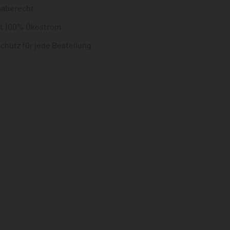
gaberecht
it 100% Ökostrom
chutz für jede Bestellung