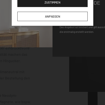
GUTSCHEINCODE
ZUSTIMMEN
der einem
m Stärke. Die
DEQOART5
neten, einem Stift
ANPASSEN
 sind vollständig
Das Angebot ist limitiert und gilt auss
uss mit einem
die erstmalig erstellt werden.
erten
chwebeeffekt
er eindrucksvolle
lität machen das
en Hingucker.
limaneutral mit
der Bestellung den
ke Neodym-
 Magnete, wie bspw.