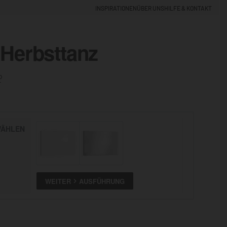
INSPIRATIONEN
ÜBER UNS
HILFE & KONTAKT
Herbsttanz
EINLOGGEN
0
o
5% NEUKUNDEN-RABATT
ÄHLEN
ALLE
ANSEHEN
WEITER
AUSFÜHRUNG