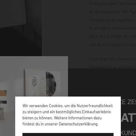
einzigartigen Schwebe
eindrucksvolle 3D-Fa
Farbqualität machen 
Kontraste das ausgewä
Dich auch lange an u
wir ausschließlich ro
Uns liegt die Umwelt
klimaneutral und mit
dafür, dass Deine Bes
damit nichts schiefge
NUR FÜR KURZE ZEI
Wir verwenden Cookies, um die Nutzerfreundlichkeit
5% RABAT
zu steigern und ein bestmögliches Einkaufserlebnis
bieten zu können. Weitere Informationen dazu
findest du in unserer
Datenschutzerklärung
.
elen verschiedenen
FÜR ALLE NEUKUND
iner