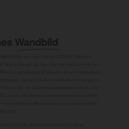
hes
Wandbild
 Wandbilder aus dem Hause DEQOART sind die
ür Dein Zuhause. Du hast die Wahl zwischen 4 mm
MA), Sicherheitsglas (ESG) oder einem innovativen
andbezug. Diese drei unterschiedlichen Varianten
ität und Stil mit Deinem ausgewählten Motiv. Die
RT sind in zahlreichen unterschiedlichen Größen
er vormontierten Wandhalterung sind sie schnell
gebracht.
halter auf der Rückseite sorgen für einen