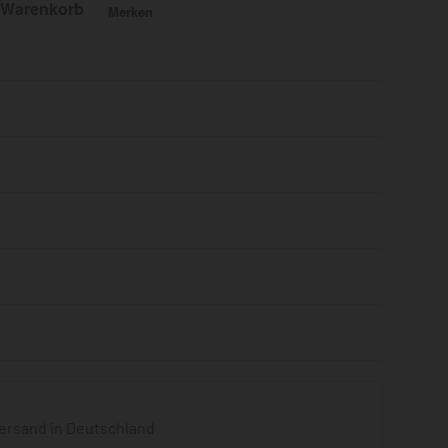
 Warenkorb
Merken
Bewertet mit
0
von 5
ersand in Deutschland