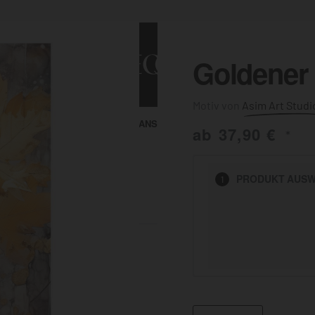
Goldener 
Asim Art Studi
ALLE ANSEHEN
KUNST & MALEREI
ab
37,90
€
*
HEN
PRODUKT
AUSW
1
BADEZIMMER
BÜRO
KÜCHE
AUSSENBEREICH