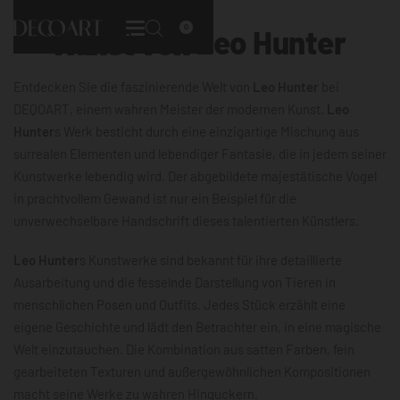
0
Kunst von
Leo Hunter
Entdecken Sie die faszinierende Welt von
Leo Hunter
bei
DEQOART, einem wahren Meister der modernen Kunst.
Leo
Hunter
s Werk besticht durch eine einzigartige Mischung aus
surrealen Elementen und lebendiger Fantasie, die in jedem seiner
Kunstwerke lebendig wird. Der abgebildete majestätische Vogel
in prachtvollem Gewand ist nur ein Beispiel für die
unverwechselbare Handschrift dieses talentierten Künstlers.
Leo Hunter
s Kunstwerke sind bekannt für ihre detaillierte
Ausarbeitung und die fesselnde Darstellung von Tieren in
menschlichen Posen und Outfits. Jedes Stück erzählt eine
eigene Geschichte und lädt den Betrachter ein, in eine magische
Welt einzutauchen. Die Kombination aus satten Farben, fein
gearbeiteten Texturen und außergewöhnlichen Kompositionen
macht seine Werke zu wahren Hinguckern.