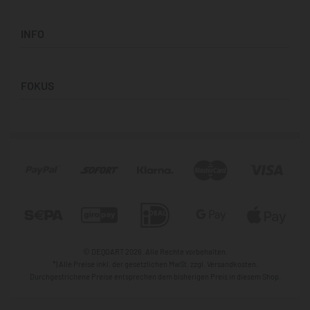
Panorama-Bilder
Support & Kontakt
Quadratische Motive
INFO
Hilfe & FAQ
Vertikale Designs
Versand
Über Uns
Zahlung
FOKUS
Datenschutz
Vertrag widerrufen
Widerrufbelehrung
Victoria Retro
Impressum
Caude Monet
AGB
B&W Collaboration
Asimworld Studio
Sophia Lisa Rodriguez
© DEQOART 2026. Alle Rechte vorbehalten.
*) Alle Preise inkl. der gesetzlichen MwSt. zzgl. Versandkosten.
Durchgestrichene Preise entsprechen dem bisherigen Preis in diesem Shop.