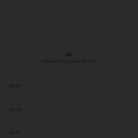
Ich deqoriere, also bin ich.
SHOP
Künstler:innen
HILFE
Bilderwände
Panorama-Bilder
Support & Kontakt
Quadratische Motive
INFO
Hilfe & FAQ
Vertikale Designs