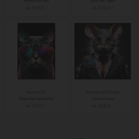
Kosmos im Glas
Blick des Tigers
ab
29,90
€
ab
29,90
€
*
*
Hassan M.
Asimworld Studio
Magischer Katzenblick
Stilvolle Maus
ab
37,90
€
ab
29,90
€
*
*