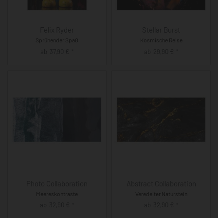
Felix Ryder
Stellar Burst
Sprühender Spaß
Kosmische Reise
ab
37,90
€
ab
29,90
€
*
*
Photo Collaboration
Abstract Collaboration
Meereskontraste
Veredelter Naturstein
ab
32,90
€
ab
32,90
€
*
*