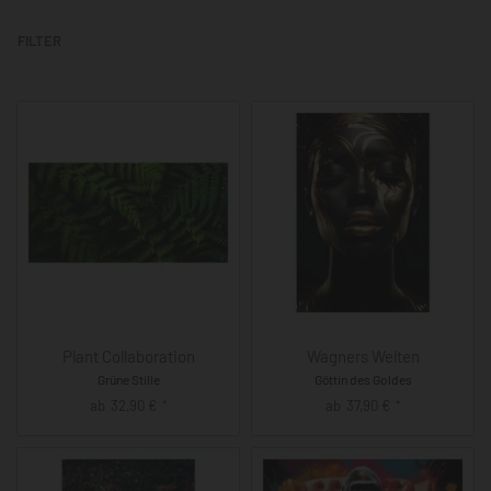
FILTER
Plant Collaboration
Wagners Welten
Grüne Stille
Göttin des Goldes
ab
32,90
€
ab
37,90
€
*
*