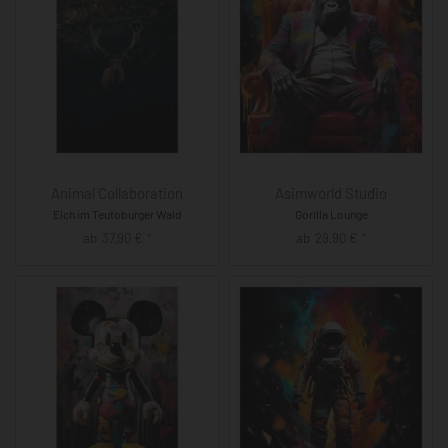
Animal Collaboration
Asimworld Studio
Elch im Teutoburger Wald
Gorilla Lounge
ab
37,90
€
ab
29,90
€
*
*