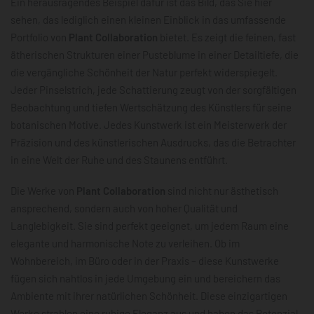
Ein herausragendes Beispiel dafür ist das Bild, das Sie hier
sehen, das lediglich einen kleinen Einblick in das umfassende
Portfolio von
Plant Collaboration
bietet. Es zeigt die feinen, fast
ätherischen Strukturen einer Pusteblume in einer Detailtiefe, die
die vergängliche Schönheit der Natur perfekt widerspiegelt.
Jeder Pinselstrich, jede Schattierung zeugt von der sorgfältigen
Beobachtung und tiefen Wertschätzung des Künstlers für seine
botanischen Motive. Jedes Kunstwerk ist ein Meisterwerk der
Präzision und des künstlerischen Ausdrucks, das die Betrachter
in eine Welt der Ruhe und des Staunens entführt.
Die Werke von
Plant Collaboration
sind nicht nur ästhetisch
ansprechend, sondern auch von hoher Qualität und
Langlebigkeit. Sie sind perfekt geeignet, um jedem Raum eine
elegante und harmonische Note zu verleihen. Ob im
Wohnbereich, im Büro oder in der Praxis – diese Kunstwerke
fügen sich nahtlos in jede Umgebung ein und bereichern das
Ambiente mit ihrer natürlichen Schönheit. Diese einzigartigen
Werke strahlen eine ruhige Eleganz aus und haben das Potenzial,