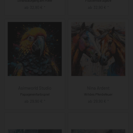
Strandaufgang am Meer
Flüsternde Agave
ab
32,90
€
ab
32,90
€
*
*
Asimworld Studio
Nina Ardent
Papageienfarbspiel
Wildes Pferdefeuer
ab
29,90
€
ab
29,90
€
*
*