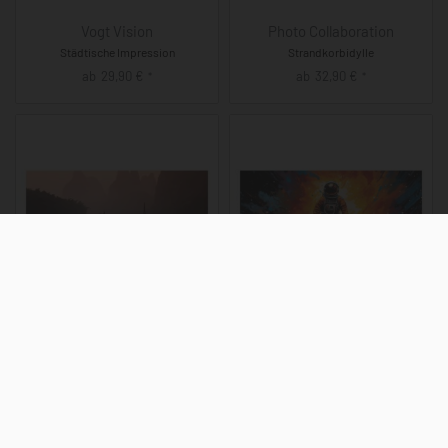
Vogt Vision
Photo Collaboration
Städtische Impression
Strandkorbidylle
ab
29,90
€
ab
32,90
€
*
*
Photo Collaboration
Stellar Burst
Fluss der Stille
Kosmischer Traum
ab
32,90
€
ab
32,90
€
*
*