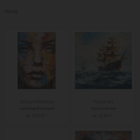
FILTER
Venturi Vibrance
Foster Art
Lebendige Blickwucht
Stürmische See
ab
37,90
€
ab
29,90
€
*
*