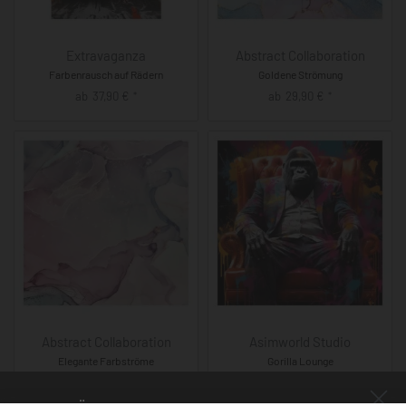
Extravaganza
Abstract Collaboration
Farbenrausch auf Rädern
Goldene Strömung
ab
37,90
€
ab
29,90
€
*
*
Abstract Collaboration
Asimworld Studio
Elegante Farbströme
Gorilla Lounge
ab
29,90
€
ab
29,90
€
*
*