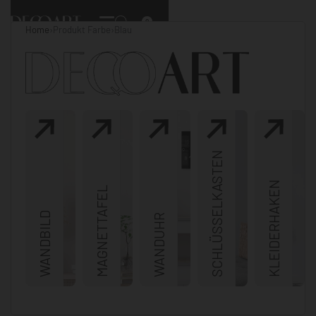
0
Home
›
Produkt Farbe
›
Blau
SCHLÜSSELKASTEN
KLEIDERHAKEN
MAGNETTAFEL
WANDBILD
WANDUHR