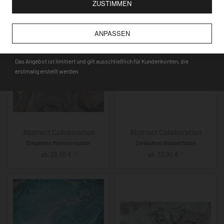
ZUSTIMMEN
GUTSCHEINCODE
ANPASSEN
DEQOART5
Das Angebot ist limitiert und gilt ausschließlich für Kundenkonten, die
erstmalig erstellt werden.
Abstract Collaboration
Abstract Collaboration
Elegantes Marmormuster
Zerlaufene Wasserfarbe
ab
29,90
€
ab
32,90
€
*
*