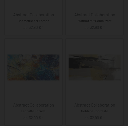
Abstract Collaboration
Abstract Collaboration
Geometrie der Farben
Marmor mit Goldakzent
ab
32,90
€
ab
32,90
€
*
*
Abstract Collaboration
Abstract Collaboration
Lebhafte Kritzelei
Goldene Kontraste
ab
32,90
€
ab
32,90
€
*
*