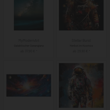
MyModernArt
Stellar Burst
Galaktischer Ozeanglanz
Herbst im Kosmos
ab
37,90
€
ab
29,90
€
*
*