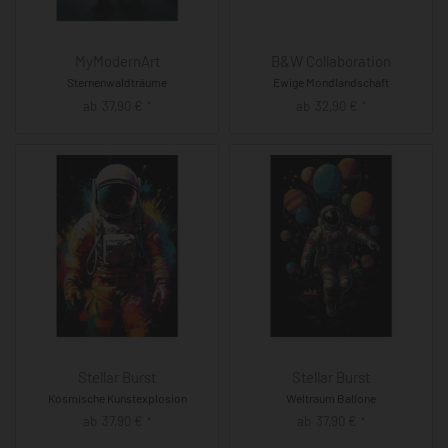
MyModernArt
B&W Collaboration
Sternenwaldträume
Ewige Mondlandschaft
ab
37,90
€
ab
32,90
€
*
*
Stellar Burst
Stellar Burst
Kosmische Kunstexplosion
Weltraum Ballone
ab
37,90
€
ab
37,90
€
*
*