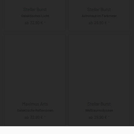
Stellar Burst
Stellar Burst
Galaktisches Licht
Astronaut im Farbmeer
ab
32,90
€
ab
29,90
€
*
*
Maximus Arts
Stellar Burst
Galaktische Reflexionen
Weltraumodyssee
ab
32,90
€
ab
29,90
€
*
*