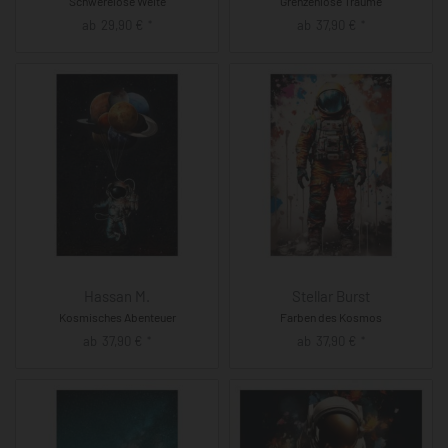
Schwerelose Weite
Grenzenlose Träume
ab
29,90
€
ab
37,90
€
*
*
Hassan M.
Stellar Burst
Kosmisches Abenteuer
Farben des Kosmos
ab
37,90
€
ab
37,90
€
*
*