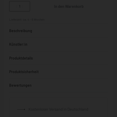
In den Warenkorb
Lieferzeit:
ca. 4 - 6 Wochen
Beschreibung
Künstler:in
Produktdetails
Produktsicherheit
Bewertungen
Bewertet mit
0
von 5
Kostenloser Versand in Deutschland