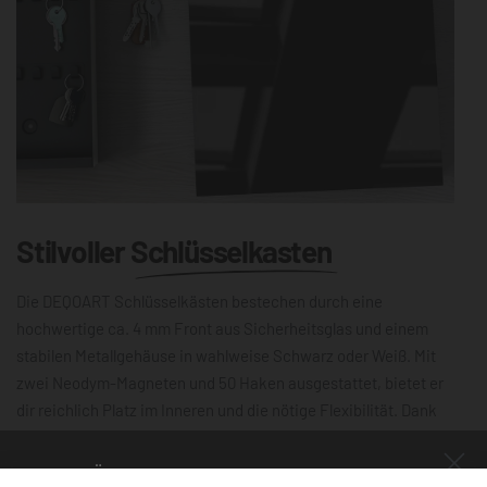
Stilvoller
Schlüsselkasten
Die DEQOART Schlüsselkästen bestechen durch eine
hochwertige ca. 4 mm Front aus Sicherheitsglas und einem
stabilen Metallgehäuse in wahlweise Schwarz oder Weiß. Mit
zwei Neodym-Magneten und 50 Haken ausgestattet, bietet er
dir reichlich Platz im Inneren und die nötige Flexibilität. Dank
der leichtgängigen Scharniere lässt sich die 30×30 cm große
Schlüsselbox mühelos öffnen und schließen. Die magnetische,
NUR FÜR KURZE ZEIT!