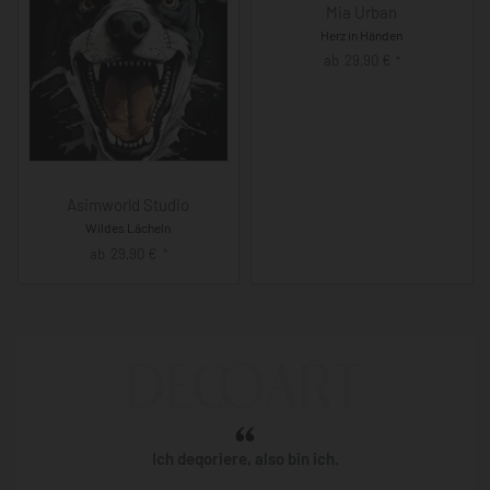
Mia Urban
Herz in Händen
ab
29,90
€
*
Asimworld Studio
Wildes Lächeln
ab
29,90
€
*
Ich deqoriere, also bin ich.