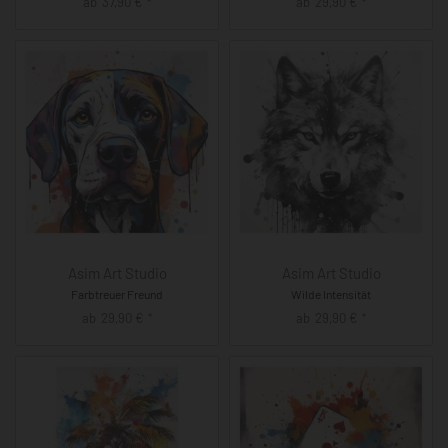
ab
37,90
€
ab
29,90
€
*
*
Asim Art Studio
Asim Art Studio
Farbtreuer Freund
Wilde Intensität
ab
29,90
€
ab
29,90
€
*
*