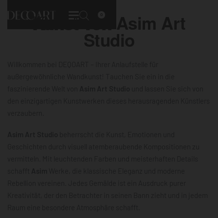
Kunst von
Asim Art
0
Studio
Willkommen bei DEQOART – Ihrer Anlaufstelle für
außergewöhnliche Wandkunst! Tauchen Sie ein in die
faszinierende Welt von
Asim Art Studio
und lassen Sie sich von
den einzigartigen Kunstwerken dieses herausragenden Künstlers
verzaubern.
Asim Art Studio
beherrscht die Kunst, Emotionen und
Geschichten durch visuell atemberaubende Kompositionen zu
vermitteln. Mit leuchtenden Farben und meisterhaften Details
schafft
Asim
Werke, die klassische Eleganz und moderne
Rebellion vereinen. Jedes Gemälde ist ein Ausdruck purer
Kreativität, der den Betrachter in seinen Bann zieht und in jedem
Raum eine besondere Atmosphäre schafft.