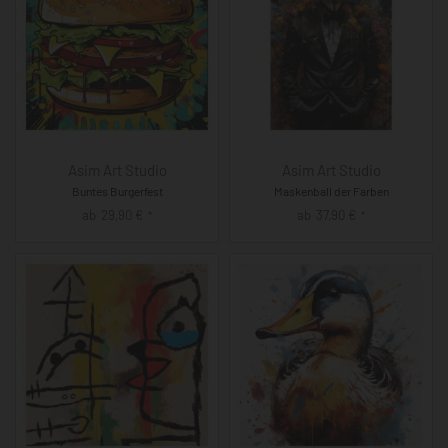
Asim Art Studio
Asim Art Studio
Buntes Burgerfest
Maskenball der Farben
ab
29,90
€
ab
37,90
€
*
*