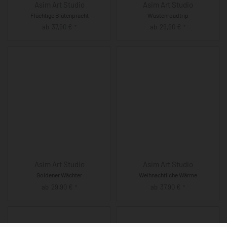
Asim Art Studio
Asim Art Studio
Flüchtige Blütenpracht
Wüstenroadtrip
ab
37,90
€
ab
29,90
€
*
*
Asim Art Studio
Asim Art Studio
Goldener Wächter
Weihnachtliche Wärme
ab
29,90
€
ab
37,90
€
*
*