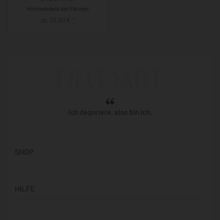
Himmelstanz der Palmen
ab
32,90
€
*
Ich deqoriere, also bin ich.
SHOP
Künstler:innen
HILFE
Bilderwände
Panorama-Bilder
Support & Kontakt
Quadratische Motive