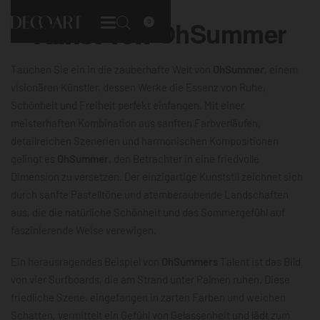
Kunst von
OhSummer
0
Tauchen Sie ein in die zauberhafte Welt von
OhSummer
, einem
visionären Künstler, dessen Werke die Essenz von Ruhe,
Schönheit und Freiheit perfekt einfangen. Mit einer
meisterhaften Kombination aus sanften Farbverläufen,
detailreichen Szenerien und harmonischen Kompositionen
gelingt es
OhSummer
, den Betrachter in eine friedvolle
Dimension zu versetzen. Der einzigartige Kunststil zeichnet sich
durch sanfte Pastelltöne und atemberaubende Landschaften
aus, die die natürliche Schönheit und das Sommergefühl auf
faszinierende Weise verewigen.
Ein herausragendes Beispiel von
OhSummers
Talent ist das Bild
von vier Surfboards, die am Strand unter Palmen ruhen. Diese
friedliche Szene, eingefangen in zarten Farben und weichen
Schatten, vermittelt ein Gefühl von Gelassenheit und lädt zum