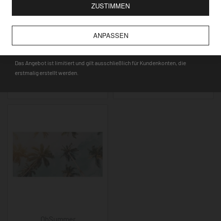
FÜR ALLE NEUKUNDEN MIT DEM
ZUSTIMMEN
GUTSCHEINCODE
ANPASSEN
DEQOART5
OhSummer
OhSummer
Das Angebot ist limitiert und gilt ausschließlich für Kundenkonten, die
erstmalig erstellt werden.
Surfparadies
Wellenreiter Auszeit
ab
32,90
€
ab
32,90
€
*
*
OhSummer