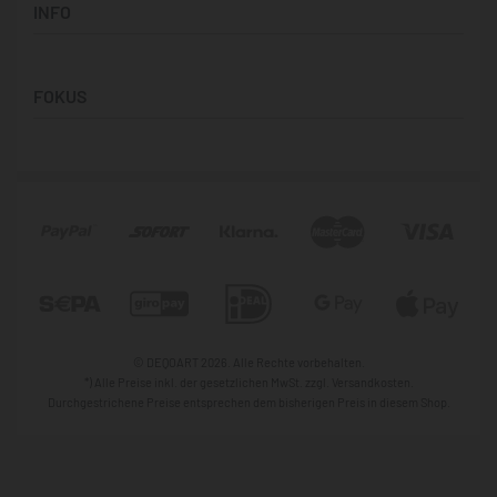
INFO
Hilfe & FAQ
Vertikale Designs
Versand
Über Uns
Zahlung
FOKUS
Datenschutz
Vertrag widerrufen
Widerrufbelehrung
Victoria Retro
Impressum
Caude Monet
AGB
B&W Collaboration
Asimworld Studio
Sophia Lisa Rodriguez
© DEQOART 2026. Alle Rechte vorbehalten.
*) Alle Preise inkl. der gesetzlichen MwSt. zzgl. Versandkosten.
Durchgestrichene Preise entsprechen dem bisherigen Preis in diesem Shop.