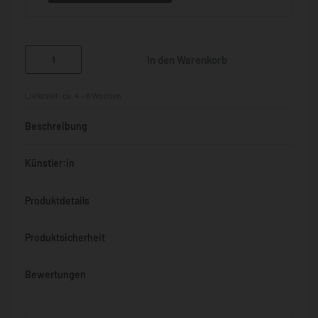
In den Warenkorb
Lieferzeit:
ca. 4 - 6 Wochen
Beschreibung
Künstler:in
Produktdetails
Produktsicherheit
Bewertungen
Bewertet mit
0
von 5