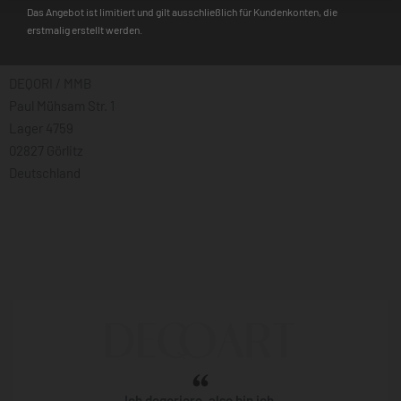
Das Angebot ist limitiert und gilt ausschließlich für Kundenkonten, die
erstmalig erstellt werden.
Rücksendeadresse:
DEQORI / MMB
Paul Mühsam Str. 1
Lager 4759
02827 Görlitz
Deutschland
Ich deqoriere, also bin ich.