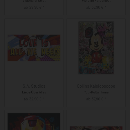
Visionärer Geist
Pferd im Farbenfest
ab
29,90
€
ab
37,90
€
*
*
S.A. Studios
Collins Kaleidoscope
Liebe Über Alles
Pop-Kultur Ikone
ab
32,90
€
ab
37,90
€
*
*