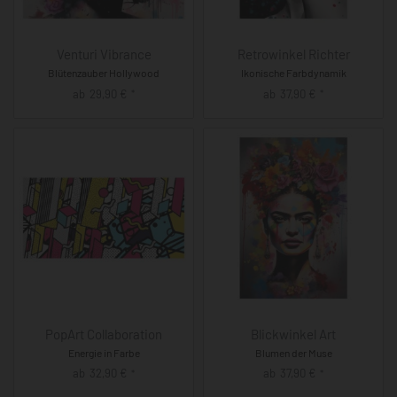
Venturi Vibrance
Retrowinkel Richter
Blütenzauber Hollywood
Ikonische Farbdynamik
ab
29,90
€
ab
37,90
€
*
*
PopArt Collaboration
Blickwinkel Art
Energie in Farbe
Blumen der Muse
ab
32,90
€
ab
37,90
€
*
*