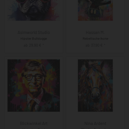
Asimworld Studio
Hassan M.
Hipster Bulldogge
Rebellische Ikone
ab
29,90
€
ab
37,90
€
*
*
Blickwinkel Art
Nina Ardent