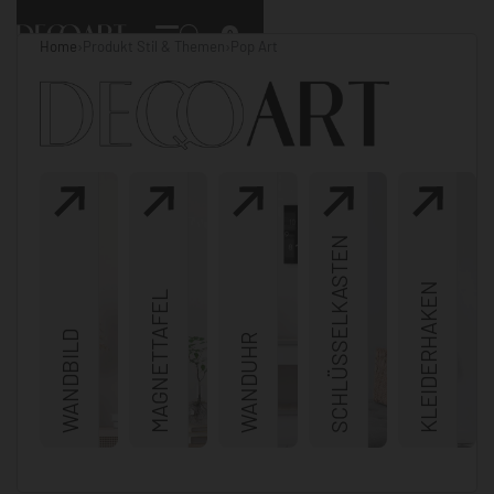
0
Home
›
Produkt Stil & Themen
›
Pop Art
SCHLÜSSELKASTEN
KLEIDERHAKEN
MAGNETTAFEL
WANDBILD
WANDUHR