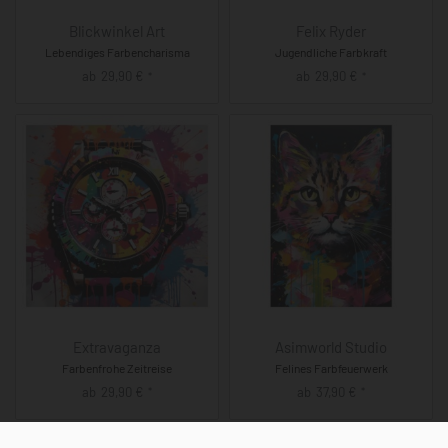
Blickwinkel Art
Felix Ryder
Lebendiges Farbencharisma
Jugendliche Farbkraft
ab
29,90
€
ab
29,90
€
*
*
Extravaganza
Asimworld Studio
Farbenfrohe Zeitreise
Felines Farbfeuerwerk
ab
29,90
€
ab
37,90
€
*
*