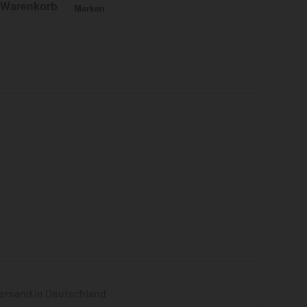
 Warenkorb
Merken
Bewertet mit
0
von 5
ersand in Deutschland