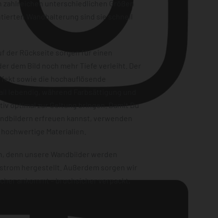
n zahlreichen unterschiedlichen Größen
tierten Wandhalterung sind sie schnell
f der Rückseite sorgen für einen
er dem Bild noch mehr Tiefe verleiht. Der
ffekt sowie die hochauflösende
ail lebendig, während Farbsättigung und
iv optimal zur Geltung bringen. Damit Du
andbildern erfreuen kannst, verwenden
Instagram
 hochwertige Materialien.
en, denn unsere Wandbilder werden
strom hergestellt. Außerdem sorgen wir
sicher ankommt – bruchsicher verpackt,