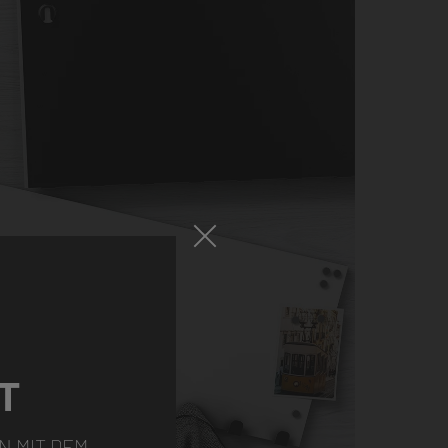
T
N MIT DEM