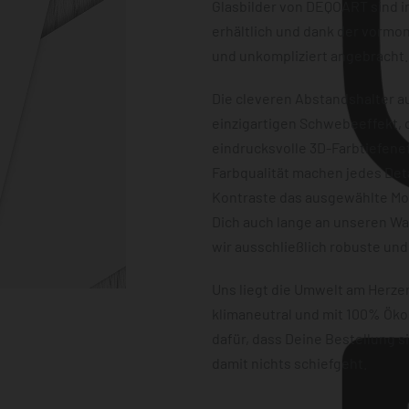
Glasbilder von DEQOART sind i
erhältlich und dank der vormon
und unkompliziert angebracht.
Die cleveren Abstandshalter au
einzigartigen Schwebeeffekt, d
eindrucksvolle 3D-Farbtiefene
Farbqualität machen jedes Det
Kontraste das ausgewählte Mot
Dich auch lange an unseren W
wir ausschließlich robuste und
Uns liegt die Umwelt am Herz
klimaneutral und mit 100% Öko
dafür, dass Deine Bestellung 
damit nichts schiefgeht.