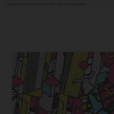
Künstler unterstützen & mit 100% Ökostrom betrieben
STIL & THEMA
FORMAT
RÄUME
KÜNSTLER:INNEN
BELIEBTE
POPKULTUR & -ART
NATUR- & TIERWELT
ALLE ANSE
QUADRATISCH
VERTIKAL
HORIZONTAL
WOHNZIMMER
SCHLAFZIMMER
KINDERZIMMER
FLUR