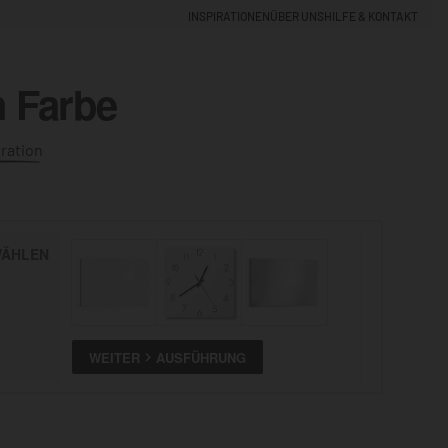
INSPIRATIONEN
ÜBER UNS
HILFE & KONTAKT
n Farbe
EINLOGGEN
0
ration
5% NEUKUNDEN-RABATT
ÄHLEN
ALLE
ANSEHEN
WEITER
AUSFÜHRUNG