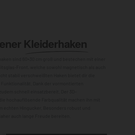
lener
Kleiderhaken
aken sind 60×30 cm groß und bestechen mit einer
itsglas-Front, welche sowohl magnetisch als auch
acht stabil verschweißten Haken bietet dir die
Funktionalität. Dank der vormontierten
zudem schnell einsatzbereit. Der 3D-
die hochauflösende Farbqualität machen ihn mit
m echten Hingucker. Besonders robust und
 daher auch lange Freude bereiten.