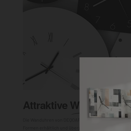
Attraktive
Wanduhr
Die Wanduhren von DEQOART sind in unterschiedlic
Formen erhältlich und überzeugen mit einer elegant