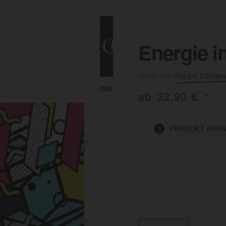
Energie i
PopArt Collabo
ALLE ANSEHEN
KUNST & MALEREI
ab
32,90
€
*
HEN
PRODUKT
AUSW
1
BADEZIMMER
BÜRO
KÜCHE
AUSSENBEREICH