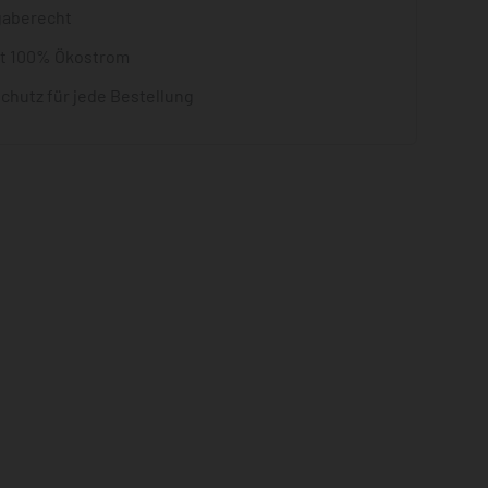
gaberecht
it 100% Ökostrom
chutz für jede Bestellung