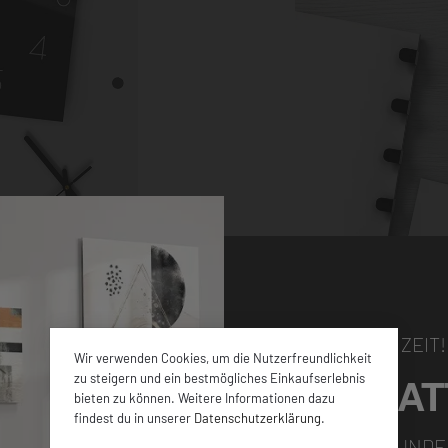
NUR FÜR KURZE ZEIT!
Wir verwenden Cookies, um die Nutzerfreundlichkeit
5% RABAT
zu steigern und ein bestmögliches Einkaufserlebnis
bieten zu können. Weitere Informationen dazu
hen Größen sowie
findest du in unserer
Datenschutzerklärung
.
en ca. 4 mm dicken
FÜR ALLE NEUKUNDE