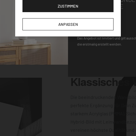
Wandhalterung macht
GUTSCHEINCODE
ZUSTIMMEN
gen für einen
-Uhrwerk und der
DEQOART5
ANPASSEN
keine Wünsche
 Farbqualität sind
Das Angebot ist limitiert und gilt auss
die erstmalig erstellt werden.
dern auch
Klassisches
Die beeindruckenden Wandbil
perfekte Ergänzung für Dein Z
starkem Acrylglas (PMMA), Sich
Hybrid-Bild mit Leinwandbezug
vereinen höchste Qualität und 