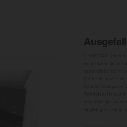
Ausgefal
Die DEQOART Kleiderh
4 mm dicken Sicherhe
beschreibbar ist. Mit 
Garderobe praktische 
Wandhalterung ist er 
Farbtiefeneffekt und 
jedem Design zu eine
langlebig, wird er dir