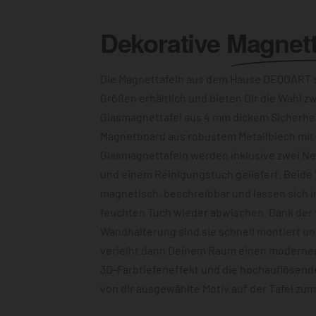
Dekorative
Magnett
Die Magnettafeln aus dem Hause DEQOART s
Größen erhältlich und bieten Dir die Wahl z
Glasmagnettafel aus 4 mm dickem Sicherhe
Magnetboard aus robustem Metallblech mit c
Glasmagnettafeln werden inklusive zwei N
und einem Reinigungstuch geliefert. Beide 
magnetisch, beschreibbar und lassen sich 
feuchten Tuch wieder abwischen. Dank der
Wandhalterung sind sie schnell montiert u
verleiht dann Deinem Raum einen modernen
3D-Farbtiefeneffekt und die hochauflösend
von dir ausgewählte Motiv auf der Tafel zu