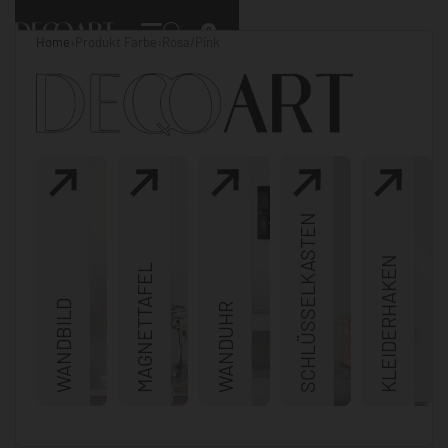
0
Home
›
Produkt Farbe
›
Rosa/Pink
SCHLÜSSELKASTEN
KLEIDERHAKEN
MAGNETTAFEL
WANDBILD
WANDUHR