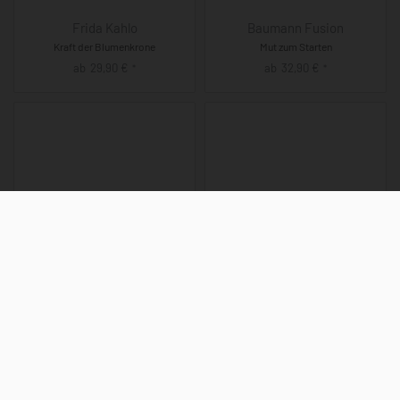
Frida Kahlo
Baumann Fusion
Kraft der Blumenkrone
Mut zum Starten
ab
29,90
€
ab
32,90
€
*
*
Asimworld Studio
Asim Art Studio
Buntgewordene Sanftmut
Urformen der Moderne
ab
29,90
€
ab
29,90
€
*
*