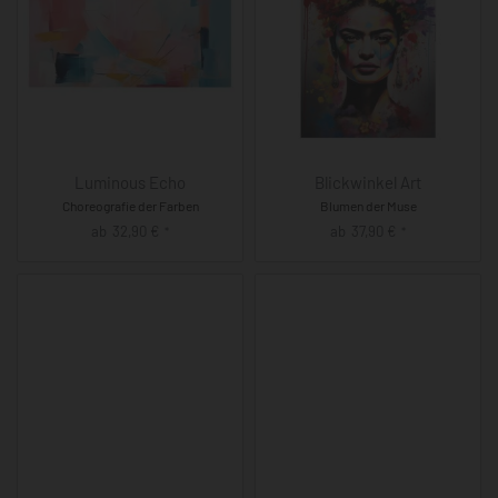
Luminous Echo
Blickwinkel Art
Choreografie der Farben
Blumen der Muse
ab
32,90
€
ab
37,90
€
*
*