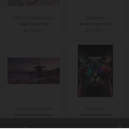
Abstract Collaboration
OhSummer
Elegante Farbströme
Abendruhe am Strand
ab
29,90
€
ab
32,90
€
*
*
Photo Collaboration
Hassan M.
Kirschblüten Tempel Japan
Magischer Katzenblick
ab
32,90
€
ab
37,90
€
*
*