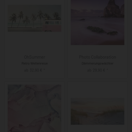
OhSummer
Photo Collaboration
Retro Wellenreise
Dämmerungswächter
ab
32,90
€
ab
29,90
€
*
*