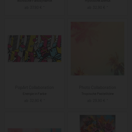
Ikonische Farbdynamik
Mystische Anmut
ab
37,90
€
ab
32,90
€
*
*
PopArt Collaboration
Photo Collaboration
Energie in Farbe
Tropische Pastelltöne
ab
32,90
€
ab
29,90
€
*
*