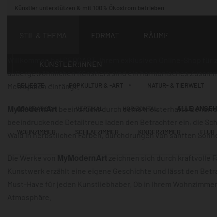
Künstler unterstützen & mit 100% Ökostrom betrieben
Kun
STIL & THEMA
FORMAT
RÄUME
Willkommen bei DEQOART, Ihrem exklusiven Online-Shop für z
KÜNSTLER:INNEN
außergewöhnlichen Künstlers sind ein harmonisches Zusamme
Metropolen einfängt.
BELIEBTE
POPKULTUR & -ART
NATUR- & TIERWELT
MyModernArt
ALLE ANSE
beeindruckt durch seine meisterhafte Beherrsch
QUADRATISCH
VERTIKAL
HORIZONTAL
beeindruckende Detailtreue laden den Betrachter ein, die Sch
WOHNZIMMER
SCHLAFZIMMER
KINDERZIMMER
FLUR
Wald in herbstlichen Farben, durchdrungen von sanften Sonne
MyModernArt
Die Werke von
zeichnen sich durch kraftvolle 
Kunstwerk erzählt eine eigene Geschichte und lässt den Betr
Must-Have für jeden Kunstliebhaber. Ob in Ihrem Wohnzimmer,
Atmosphäre.