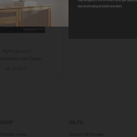
die erstmalig erstellt werden.
MyModernArt
nlichter von Tokyo
ab
37,90
€
*
SHOP
HILFE
Künstler:innen
Support & Kontakt