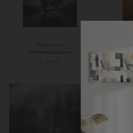
MyModernArt
Sternenwaldträume
G
ab
37,90
€
*