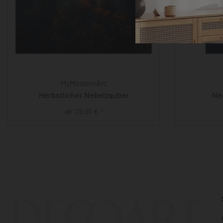
MyModernArt
Herbstlicher Nebelzauber
Neo
ab
29,90
€
*