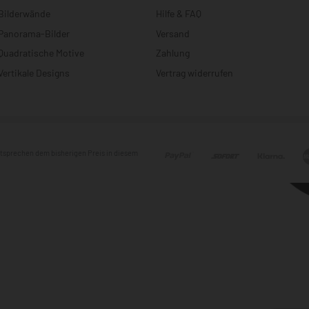
Bilderwände
Hilfe & FAQ
Panorama-Bilder
Versand
Quadratische Motive
Zahlung
Vertikale Designs
Vertrag widerrufen
entsprechen dem bisherigen Preis in diesem