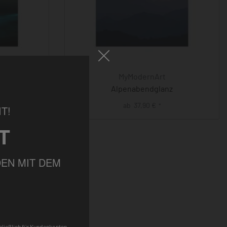
MyModernArt
lanz
Alpenabendglanz
ab
37,90
€
*
T!
T
EN MIT DEM
chließlich für Kundenkonten,