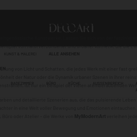
st von
MyModer
eitgenössische Kunstwerke. Lassen Sie sich von der faszinier
nspiel von naturverbundener und urbaner Ästhetik, die die Es
ALLE ANSEHEN
KUNST & MALEREI
HEN
ung von Licht und Schatten, die jedes Werk mit einer fast grei
önheit der Natur oder die Dynamik urbaner Szenen in ihrer reinst
BADEZIMMER
BÜRO
KÜCHE
AUSSENBEREICH
nstrahlen, ist nur ein Beispiel der vielen atemberaubenden We
Farben und detaillierte Szenerien aus, die das pulsierende Lebe
achter in eine Welt voller Bewegung und Emotionen eintauchen.
MyModernArt
 Büro oder Atelier – die Werke von
verleihen jed