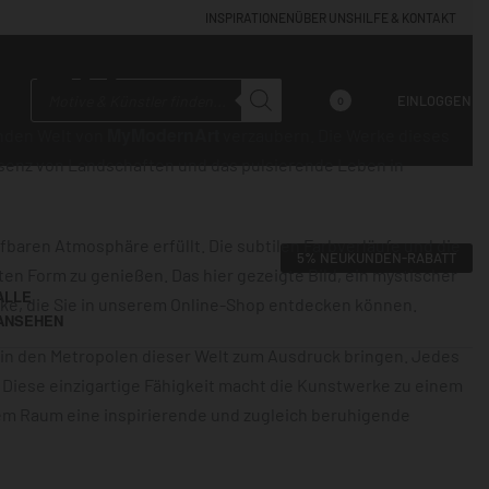
INSPIRATIONEN
ÜBER UNS
HILFE & KONTAKT
nArt
EINLOGGEN
0
MyModernArt
enden Welt von
verzaubern. Die Werke dieses
senz von Landschaften und das pulsierende Leben in
fbaren Atmosphäre erfüllt. Die subtilen Farbverläufe und die
5% NEUKUNDEN-RABATT
en Form zu genießen. Das hier gezeigte Bild, ein mystischer
ALLE
rke, die Sie in unserem Online-Shop entdecken können.
ANSEHEN
n in den Metropolen dieser Welt zum Ausdruck bringen. Jedes
 Diese einzigartige Fähigkeit macht die Kunstwerke zu einem
em Raum eine inspirierende und zugleich beruhigende