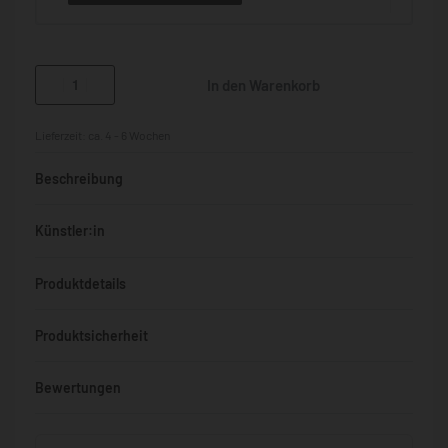
In den Warenkorb
Lieferzeit:
ca. 4 - 6 Wochen
Beschreibung
Künstler:in
Produktdetails
Produktsicherheit
Bewertungen
Bewertet mit
0
von 5