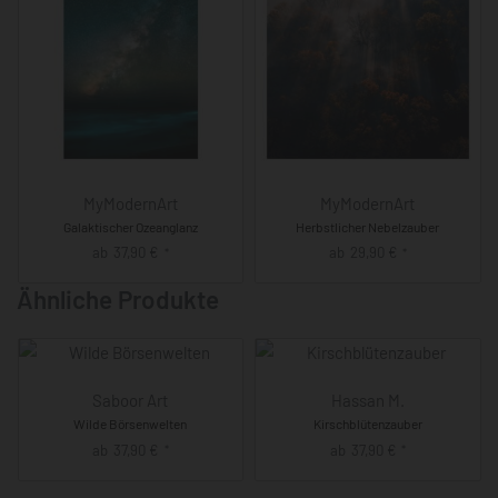
MyModernArt
MyModernArt
Galaktischer Ozeanglanz
Herbstlicher Nebelzauber
ab
37,90
€
ab
29,90
€
*
*
Ähnliche Produkte
Saboor Art
Hassan M.
Wilde Börsenwelten
Kirschblütenzauber
ab
37,90
€
ab
37,90
€
*
*