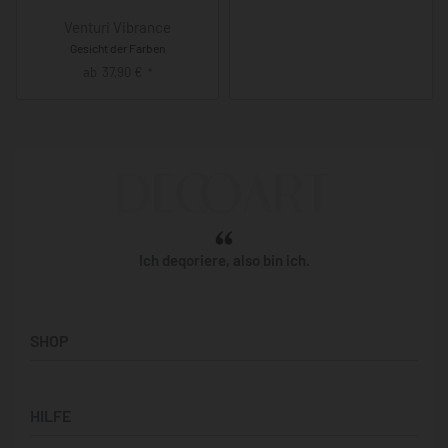
Venturi Vibrance
Gesicht der Farben
ab
37,90
€
*
Ich deqoriere, also bin ich.
SHOP
Künstler:innen
HILFE
Bilderwände