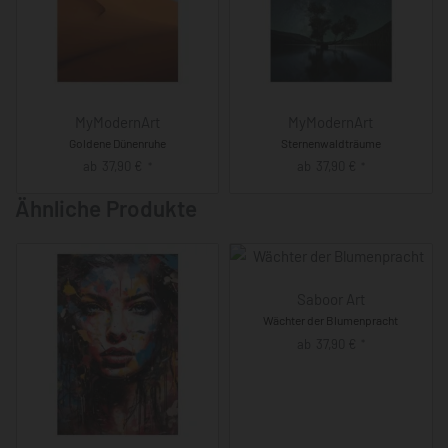
MyModernArt
MyModernArt
Goldene Dünenruhe
Sternenwaldträume
ab
37,90
€
ab
37,90
€
*
*
Ähnliche Produkte
Saboor Art
Wächter der Blumenpracht
ab
37,90
€
*