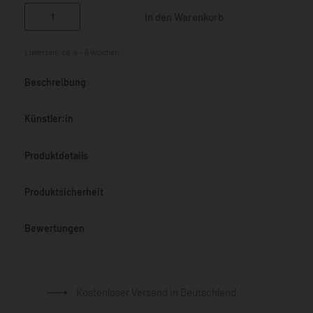
In den Warenkorb
Lieferzeit:
ca. 4 - 6 Wochen
Beschreibung
Künstler:in
Produktdetails
Produktsicherheit
Bewertungen
Bewertet mit
0
von 5
Kostenloser Versand in Deutschland