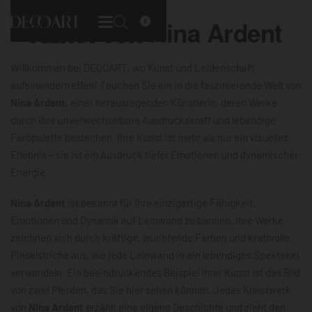
Kunst von
Nina Ardent
0
Willkommen bei DEQOART, wo Kunst und Leidenschaft
aufeinandertreffen! Tauchen Sie ein in die faszinierende Welt von
Nina Ardent
, einer herausragenden Künstlerin, deren Werke
durch ihre unverwechselbare Ausdruckskraft und lebendige
Farbpalette bestechen. Ihre Kunst ist mehr als nur ein visuelles
Erlebnis – sie ist ein Ausdruck tiefer Emotionen und dynamischer
Energie.
Nina Ardent
ist bekannt für ihre einzigartige Fähigkeit,
Emotionen und Dynamik auf Leinwand zu bannen. Ihre Werke
zeichnen sich durch kräftige, leuchtende Farben und kraftvolle
Pinselstriche aus, die jede Leinwand in ein lebendiges Spektakel
verwandeln. Ein beeindruckendes Beispiel ihrer Kunst ist das Bild
von zwei Pferden, das Sie hier sehen können. Jedes Kunstwerk
von
Nina Ardent
erzählt eine eigene Geschichte und zieht den