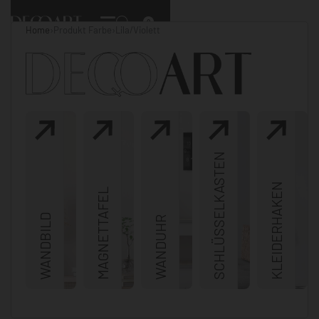
0
Home
›
Produkt Farbe
›
Lila/Violett
SCHLÜSSELKASTEN
KLEIDERHAKEN
MAGNETTAFEL
WANDBILD
WANDUHR