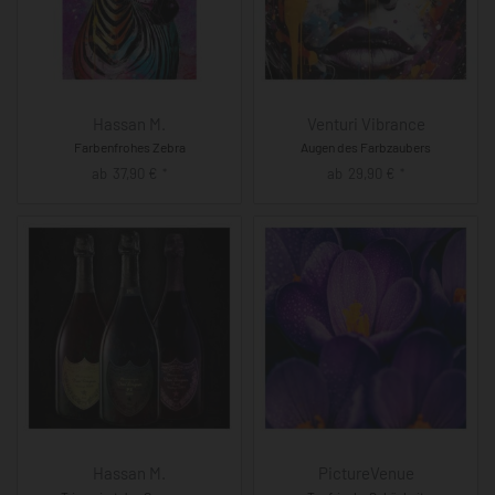
Hassan M.
Venturi Vibrance
Farbenfrohes Zebra
Augen des Farbzaubers
ab
37,90
€
ab
29,90
€
*
*
Hassan M.
PictureVenue