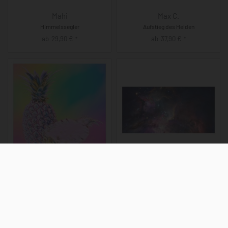
Mahi
Max C.
Himmelssegler
Aufstieg des Helden
ab
29,90
€
ab
37,90
€
*
*
Ukiyo
Photo Collaboration
Ananaszauber
Farbenfrohe Galaxie
ab
29,90
€
ab
32,90
€
*
*