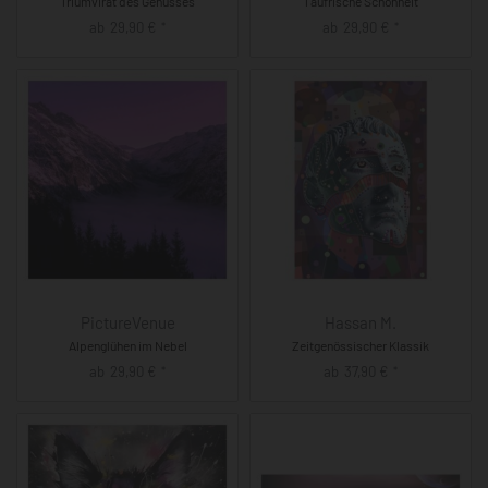
Triumvirat des Genusses
Taufrische Schönheit
ab
29,90
€
ab
29,90
€
*
*
PictureVenue
Hassan M.
Alpenglühen im Nebel
Zeitgenössischer Klassik
ab
29,90
€
ab
37,90
€
*
*