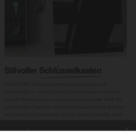
Stilvoller
Schlüsselkasten
Die DEQOART Schlüsselkästen bestechen durch eine
hochwertige ca. 4 mm Front aus Sicherheitsglas und einem
stabilen Metallgehäuse in wahlweise Schwarz oder Weiß. Mit
zwei Neodym-Magneten und 50 Haken ausgestattet, bietet er
dir reichlich Platz im Inneren und die nötige Flexibilität. Dank
der leichtgängigen Scharniere lässt sich die 30×30 cm große
Schlüsselbox mühelos öffnen und schließen. Die magnetische,
NUR FÜR KURZE ZEIT!