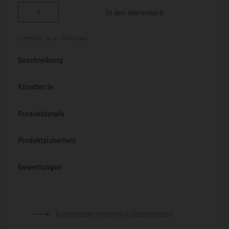
In den Warenkorb
Lieferzeit:
ca. 4 - 6 Wochen
Beschreibung
Künstler:in
Produktdetails
Produktsicherheit
Bewertungen
Bewertet mit
0
von 5
Kostenloser Versand in Deutschland