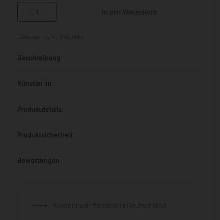
In den Warenkorb
Lieferzeit:
ca. 4 - 6 Wochen
Beschreibung
Künstler:in
Produktdetails
Produktsicherheit
Bewertungen
Bewertet mit
0
von 5
Kostenloser Versand in Deutschland