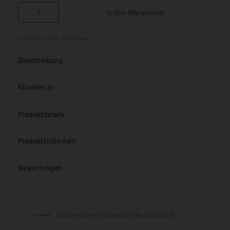
In den Warenkorb
Lieferzeit:
ca. 4 - 6 Wochen
Beschreibung
Künstler:in
Produktdetails
Produktsicherheit
Bewertungen
Bewertet mit
0
von 5
Kostenloser Versand in Deutschland