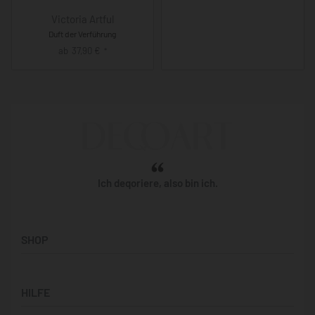
Victoria Artful
Duft der Verführung
ab
37,90
€
*
Ich deqoriere, also bin ich.
SHOP
Künstler:innen
HILFE
Bilderwände