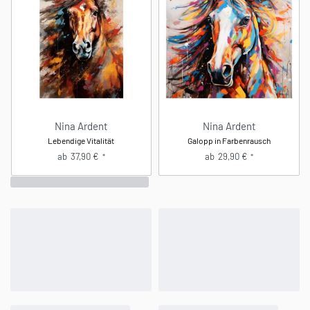
Nina Ardent
Nina Ardent
Lebendige Vitalität
Galopp in Farbenrausch
ab
37,90
€
ab
29,90
€
*
*