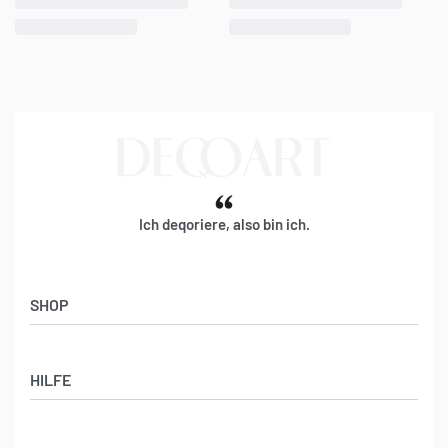
Ich deqoriere, also bin ich.
SHOP
Künstler:innen
HILFE
Bilderwände
Panorama-Bilder
Support & Kontakt
Quadratische Motive