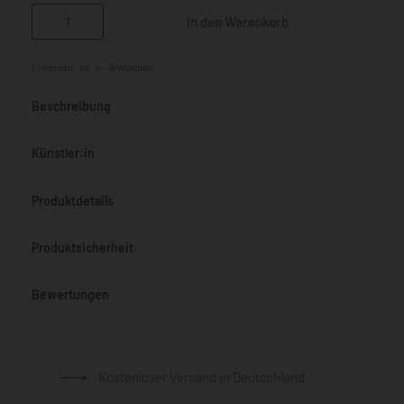
In den Warenkorb
Lieferzeit:
ca. 4 - 6 Wochen
Beschreibung
Künstler:in
Produktdetails
Produktsicherheit
Bewertungen
Bewertet mit
0
von 5
Kostenloser Versand in Deutschland