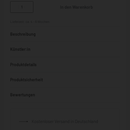
In den Warenkorb
Lieferzeit:
ca. 4 - 6 Wochen
Beschreibung
Künstler:in
Produktdetails
Produktsicherheit
Bewertungen
Bewertet mit
0
von 5
Kostenloser Versand in Deutschland