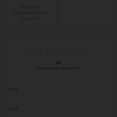
Stellar Burst
Künstlerische Erkundung
ab
37,90
€
*
Ich deqoriere, also bin ich.
SHOP
Künstler:innen
HILFE
Bilderwände