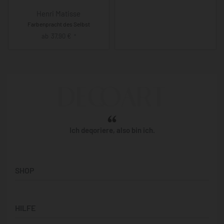
Henri Matisse
Farbenpracht des Selbst
ab
37,90
€
*
Ich deqoriere, also bin ich.
SHOP
Künstler:innen
HILFE
Bilderwände