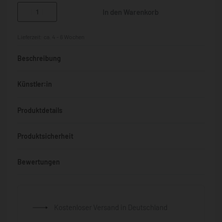
In den Warenkorb
Lieferzeit:
ca. 4 - 6 Wochen
Beschreibung
Künstler:in
Produktdetails
Produktsicherheit
Bewertungen
Bewertet mit
0
von 5
Kostenloser Versand in Deutschland