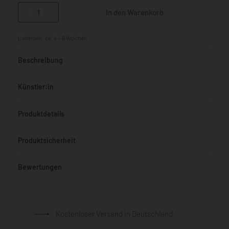
In den Warenkorb
Lieferzeit:
ca. 4 - 6 Wochen
Beschreibung
Künstler:in
Produktdetails
Produktsicherheit
Bewertungen
Bewertet mit
0
von 5
Kostenloser Versand in Deutschland