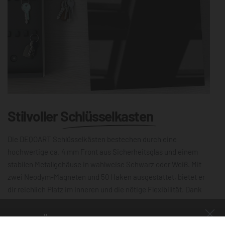
Stilvoller
Schlüsselkasten
Die DEQOART Schlüsselkästen bestechen durch eine
hochwertige ca. 4 mm Front aus Sicherheitsglas und einem
stabilen Metallgehäuse in wahlweise Schwarz oder Weiß. Mit
zwei Neodym-Magneten und 50 Haken ausgestattet, bietet er
dir reichlich Platz im Inneren und die nötige Flexibilität. Dank
der leichtgängigen Scharniere lässt sich die 30×30 cm große
Schlüsselbox mühelos öffnen und schließen. Die magnetische,
NUR FÜR KURZE ZEIT!