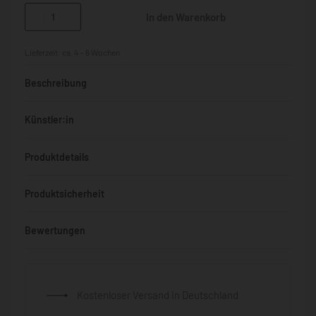
In den Warenkorb
Lieferzeit:
ca. 4 - 6 Wochen
Beschreibung
Künstler:in
Produktdetails
Produktsicherheit
Bewertungen
Bewertet mit
0
von 5
Kostenloser Versand in Deutschland