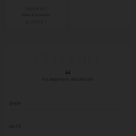
Saboor Art
Stärke & Schönheit
ab
37,90
€
*
Ich deqoriere, also bin ich.
SHOP
Künstler:innen
HILFE
Bilderwände