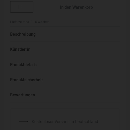
In den Warenkorb
Lieferzeit:
ca. 4 - 6 Wochen
Beschreibung
Künstler:in
Produktdetails
Produktsicherheit
Bewertungen
Bewertet mit
0
von 5
Kostenloser Versand in Deutschland