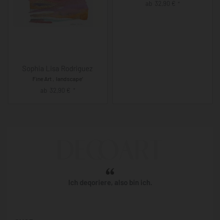
ab
32,90
€
*
Sophia Lisa Rodriguez
Fine Art ‚landscape‘
ab
32,90
€
*
Ich deqoriere, also bin ich.