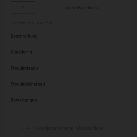
In den Warenkorb
Lieferzeit:
ca. 4 - 6 Wochen
Beschreibung
Künstler:in
Produktdetails
Produktsicherheit
Bewertungen
Bewertet mit
0
von 5
Kostenloser Versand in Deutschland