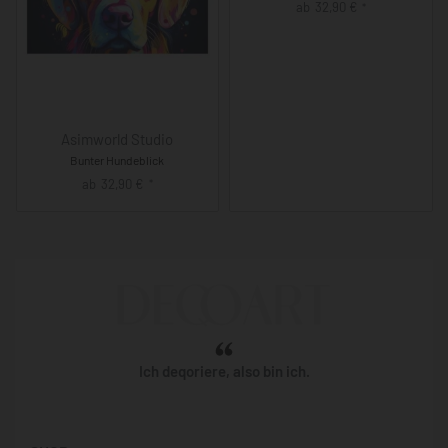
ab
32,90
€
*
Asimworld Studio
Bunter Hundeblick
ab
32,90
€
*
Ich deqoriere, also bin ich.