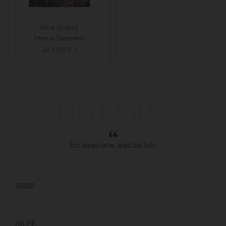
Nina Ardent
Pferd im Farbenfest
ab
37,90
€
*
Ich deqoriere, also bin ich.
SHOP
Künstler:innen
HILFE