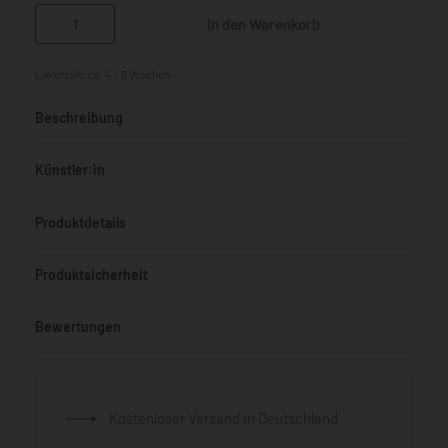
In den Warenkorb
Lieferzeit:
ca. 4 - 6 Wochen
Beschreibung
Künstler:in
Produktdetails
Produktsicherheit
Bewertungen
Bewertet mit
0
von 5
Kostenloser Versand in Deutschland