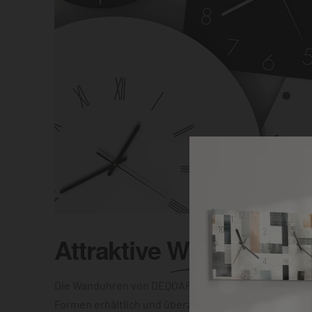
Attraktive
Wanduhr
Die Wanduhren von DEQOART sind in unterschiedlic
Formen erhältlich und überzeugen mit einer elegant