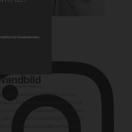
Pinterest
chließlich für Kundenkonten,
Wandbild
der aus dem Hause DEQOART sind die
uhause. Du hast die Wahl zwischen 4 mm
erheitsglas (ESG) oder einem innovativen
. Diese drei unterschiedlichen Varianten
Stil mit Deinem ausgewählten Motiv. Die