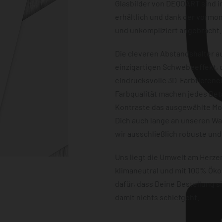
Glasbilder von DEQOART sind i
erhältlich und dank der vormon
und unkompliziert angebracht.
Die cleveren Abstandshalter au
einzigartigen Schwebeeffekt, d
eindrucksvolle 3D-Farbtiefene
Farbqualität machen jedes Det
Kontraste das ausgewählte Mot
Dich auch lange an unseren W
wir ausschließlich robuste und
Uns liegt die Umwelt am Herz
klimaneutral und mit 100% Öko
dafür, dass Deine Bestellung 
damit nichts schiefgeht.