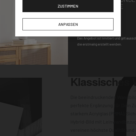
Wandhalterung macht
GUTSCHEINCODE
ZUSTIMMEN
gen für einen
-Uhrwerk und der
DEQOART5
ANPASSEN
keine Wünsche
 Farbqualität sind
Das Angebot ist limitiert und gilt auss
die erstmalig erstellt werden.
dern auch
Klassisches
Die beeindruckenden Wandbil
perfekte Ergänzung für Dein Z
starkem Acrylglas (PMMA), Sich
Hybrid-Bild mit Leinwandbezug
vereinen höchste Qualität und 