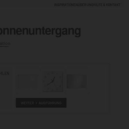
INSPIRATIONEN
ÜBER UNS
HILFE & KONTAKT
onnenuntergang
EINLOGGEN
0
ation
5% NEUKUNDEN-RABATT
HLEN
ALLE
ANSEHEN
WEITER
AUSFÜHRUNG