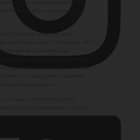
n zahlreichen unterschiedlichen Größen
tierten Wandhalterung sind sie schnell
f der Rückseite sorgen für einen
er dem Bild noch mehr Tiefe verleiht. Der
ffekt sowie die hochauflösende
ail lebendig, während Farbsättigung und
iv optimal zur Geltung bringen. Damit Du
andbildern erfreuen kannst, verwenden
Instagram
 hochwertige Materialien.
en, denn unsere Wandbilder werden
strom hergestellt. Außerdem sorgen wir
sicher ankommt – bruchsicher verpackt,