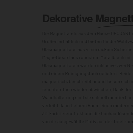
Dekorative
Magnett
Die Magnettafeln aus dem Hause DEQOART s
Größen erhältlich und bieten Dir die Wahl z
Glasmagnettafel aus 4 mm dickem Sicherhe
Magnetboard aus robustem Metallblech mit c
Glasmagnettafeln werden inklusive zwei N
und einem Reinigungstuch geliefert. Beide 
magnetisch, beschreibbar und lassen sich 
feuchten Tuch wieder abwischen. Dank der
Wandhalterung sind sie schnell montiert u
verleiht dann Deinem Raum einen modernen
3D-Farbtiefeneffekt und die hochauflösend
von dir ausgewählte Motiv auf der Tafel zu