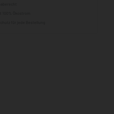
gaberecht
it 100% Ökostrom
chutz für jede Bestellung