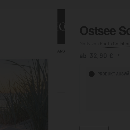
Ostsee S
Photo Collabor
ALLE ANSEHEN
KUNST & MALEREI
ab
32,90
€
*
HEN
PRODUKT
AUSWÄ
1
BADEZIMMER
BÜRO
KÜCHE
AUSSENBEREICH