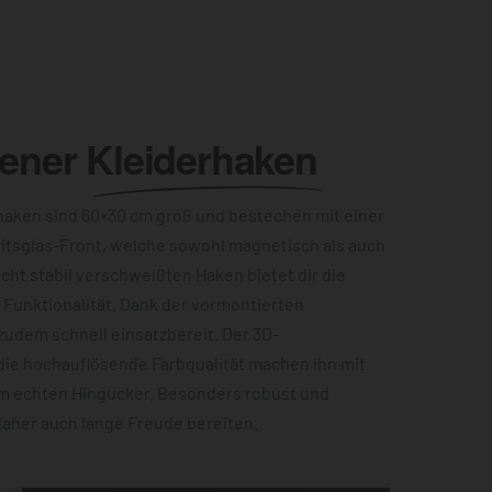
lener
Kleiderhaken
aken sind 60×30 cm groß und bestechen mit einer
itsglas-Front, welche sowohl magnetisch als auch
acht stabil verschweißten Haken bietet dir die
Funktionalität. Dank der vormontierten
zudem schnell einsatzbereit. Der 3D-
die hochauflösende Farbqualität machen ihn mit
m echten Hingucker. Besonders robust und
 daher auch lange Freude bereiten.