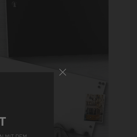
T
N MIT DEM