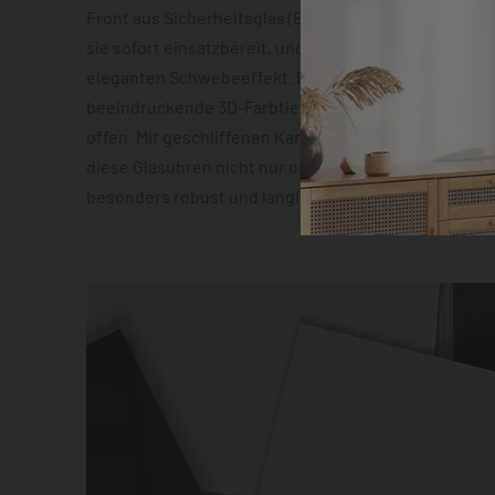
Front aus Sicherheitsglas (ESG). Die vormontierte 
sie sofort einsatzbereit, und die Abstandshalter sor
eleganten Schwebeeffekt. Das geräuscharme Quarz
beeindruckende 3D-Farbtiefeneffekt lassen zudem 
offen. Mit geschliffenen Kanten und hochauflösender
diese Glasuhren nicht nur optisch ein Highlight, son
besonders robust und langlebig.