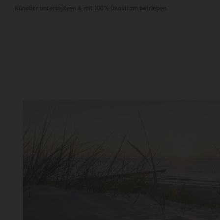
Künstler unterstützen & mit 100% Ökostrom betrieben
STIL & THEMA
FORMAT
RÄUME
KÜNSTLER:INNEN
BELIEBTE
POPKULTUR & -ART
NATUR- & TIERWELT
ALLE ANSE
QUADRATISCH
VERTIKAL
HORIZONTAL
WOHNZIMMER
SCHLAFZIMMER
KINDERZIMMER
FLUR