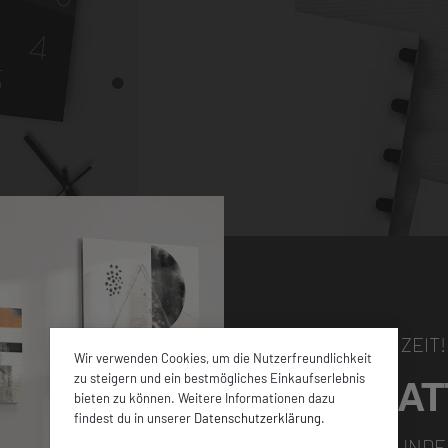
NUR FÜR KURZE ZEIT!
Wir verwenden Cookies, um die Nutzerfreundlichkeit
5% RABAT
zu steigern und ein bestmögliches Einkaufserlebnis
bieten zu können. Weitere Informationen dazu
hen Größen sowie
findest du in unserer
Datenschutzerklärung
.
en ca. 4 mm dicken
FÜR ALLE NEUKUNDE