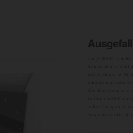
Ausgefal
Die DEQOART Kleiderh
4 mm dicken Sicherhe
beschreibbar ist. Mit 
Garderobe praktische 
Wandhalterung ist er 
Farbtiefeneffekt und 
jedem Design zu eine
langlebig, wird er dir