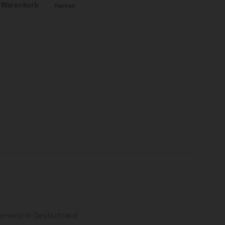
n Warenkorb
Merken
Bewertet mit
0
von 5
ersand in Deutschland