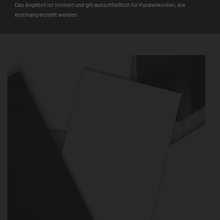
einem echten Hingucker. Besonders robust und langlebig, wird
Das Angebot ist limitiert und gilt ausschließlich für Kundenkonten, die
er dir daher auch lange Freude bereiten.
erstmalig erstellt werden.