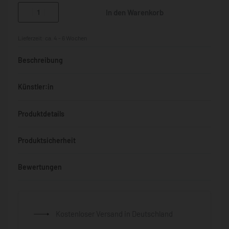
In den Warenkorb
Lieferzeit:
ca. 4 - 6 Wochen
Beschreibung
Künstler:in
Produktdetails
Produktsicherheit
Bewertungen
Bewertet mit
0
von 5
Kostenloser Versand in Deutschland