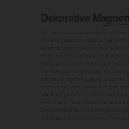
Dekorative
Magnett
Die Magnettafeln aus dem Hause DEQOART s
Größen erhältlich und bieten Dir die Wahl z
Glasmagnettafel aus 4 mm dickem Sicherhe
Magnetboard aus robustem Metallblech mit c
Glasmagnettafeln werden inklusive zwei N
und einem Reinigungstuch geliefert. Beide 
magnetisch, beschreibbar und lassen sich 
feuchten Tuch wieder abwischen. Dank der
Wandhalterung sind sie schnell montiert u
verleiht dann Deinem Raum einen modernen
3D-Farbtiefeneffekt und die hochauflösend
von dir ausgewählte Motiv auf der Tafel zu