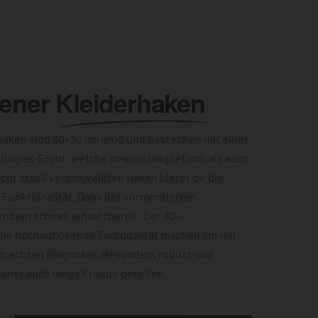
lener
Kleiderhaken
aken sind 60×30 cm groß und bestechen mit einer
itsglas-Front, welche sowohl magnetisch als auch
acht stabil verschweißten Haken bietet dir die
Funktionalität. Dank der vormontierten
zudem schnell einsatzbereit. Der 3D-
die hochauflösende Farbqualität machen ihn mit
m echten Hingucker. Besonders robust und
 daher auch lange Freude bereiten.