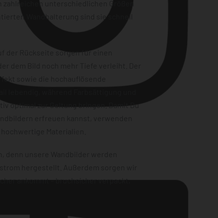
n zahlreichen unterschiedlichen Größen
tierten Wandhalterung sind sie schnell
f der Rückseite sorgen für einen
er dem Bild noch mehr Tiefe verleiht. Der
ffekt sowie die hochauflösende
ail lebendig, während Farbsättigung und
iv optimal zur Geltung bringen. Damit Du
andbildern erfreuen kannst, verwenden
Instagram
 hochwertige Materialien.
en, denn unsere Wandbilder werden
strom hergestellt. Außerdem sorgen wir
sicher ankommt – bruchsicher verpackt,