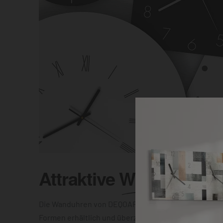
Attraktive
Wanduhr
Die Wanduhren von DEQOART sind in unterschiedlic
Formen erhältlich und überzeugen mit einer elegant