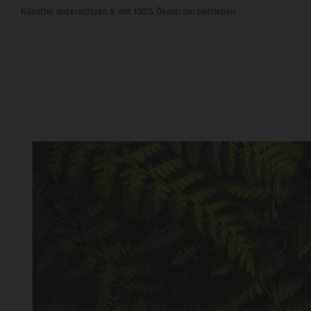
Künstler unterstützen & mit 100% Ökostrom betrieben
STIL & THEMA
FORMAT
RÄUME
KÜNSTLER:INNEN
BELIEBTE
POPKULTUR & -ART
NATUR- & TIERWELT
ALLE ANSE
QUADRATISCH
VERTIKAL
HORIZONTAL
WOHNZIMMER
SCHLAFZIMMER
KINDERZIMMER
FLUR