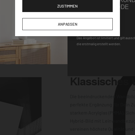
Wandhalterung macht
GUTSCHEINCODE
ZUSTIMMEN
gen für einen
-Uhrwerk und der
DEQOART5
ANPASSEN
keine Wünsche
 Farbqualität sind
Das Angebot ist limitiert und gilt auss
die erstmalig erstellt werden.
dern auch
Klassisches
Die beeindruckenden Wandbil
perfekte Ergänzung für Dein Z
starkem Acrylglas (PMMA), Sich
Hybrid-Bild mit Leinwandbezug
vereinen höchste Qualität und 