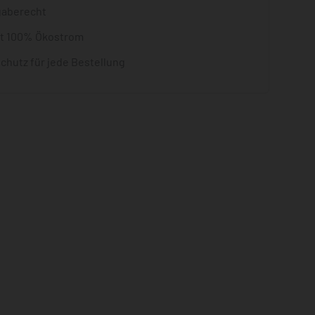
gaberecht
it 100% Ökostrom
chutz für jede Bestellung