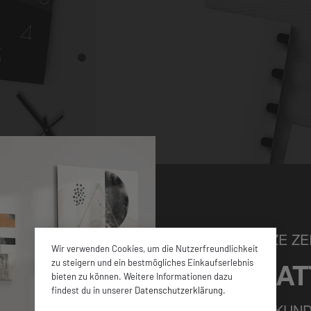
NUR FÜR KURZE ZEI
Wir verwenden Cookies, um die Nutzerfreundlichkeit
5% RABAT
zu steigern und ein bestmögliches Einkaufserlebnis
bieten zu können. Weitere Informationen dazu
hen Größen sowie
findest du in unserer
Datenschutzerklärung
.
en ca. 4 mm dicken
FÜR ALLE NEUKUND