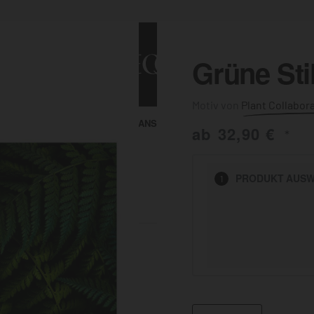
Grüne Stil
Plant Collabor
ALLE ANSEHEN
KUNST & MALEREI
ab
32,90
€
*
HEN
PRODUKT
AUSW
1
BADEZIMMER
BÜRO
KÜCHE
AUSSENBEREICH