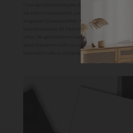
Front aus Sicherheitsglas (ESG). Die vormontierte 
sie sofort einsatzbereit, und die Abstandshalter sor
eleganten Schwebeeffekt. Das geräuscharme Quarz
beeindruckende 3D-Farbtiefeneffekt lassen zudem 
offen. Mit geschliffenen Kanten und hochauflösender
diese Glasuhren nicht nur optisch ein Highlight, son
besonders robust und langlebig.