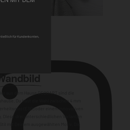
Pinterest
chließlich für Kundenkonten,
Wandbild
der aus dem Hause DEQOART sind die
uhause. Du hast die Wahl zwischen 4 mm
erheitsglas (ESG) oder einem innovativen
. Diese drei unterschiedlichen Varianten
Stil mit Deinem ausgewählten Motiv. Die