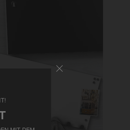
T!
T
EN MIT DEM