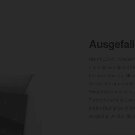
Ausgefal
Die DEQOART Kleiderh
4 mm dicken Sicherhe
beschreibbar ist. Mit 
Garderobe praktische 
Wandhalterung ist er 
Farbtiefeneffekt und 
jedem Design zu eine
langlebig, wird er dir