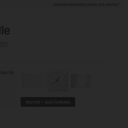
INSPIRATIONEN
ÜBER UNS
HILFE & KONTAKT
le
EINLOGGEN
0
ation
5% NEUKUNDEN-RABATT
ÄHLEN
ALLE
ANSEHEN
WEITER
AUSFÜHRUNG