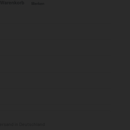
 Warenkorb
Merken
Bewertet mit
0
von 5
ersand in Deutschland