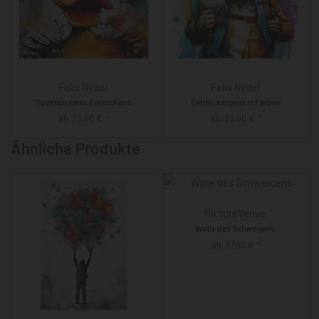
Felix Ryder
Felix Ryder
Spektakuläres Entenchaos
Entdeckergeist in Farben
ab
29,90
€
ab
29,90
€
*
*
Ähnliche Produkte
PictureVenue
Wolle des Schweigens
ab
37,90
€
*