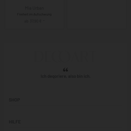
Mia Urban
Freiheit im Aufschwung
ab
37,90
€
*
Ich deqoriere, also bin ich.
SHOP
Künstler:innen
HILFE
Bilderwände