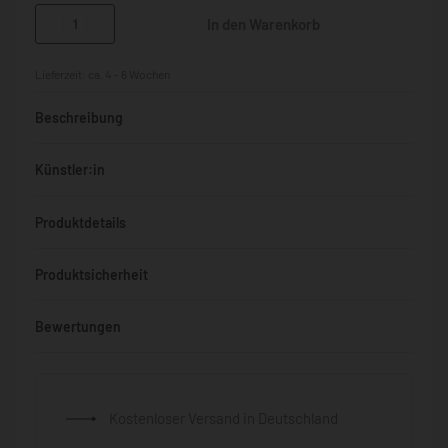
In den Warenkorb
Lieferzeit:
ca. 4 - 6 Wochen
Beschreibung
Künstler:in
Produktdetails
Produktsicherheit
Bewertungen
Bewertet mit
0
von 5
Kostenloser Versand in Deutschland