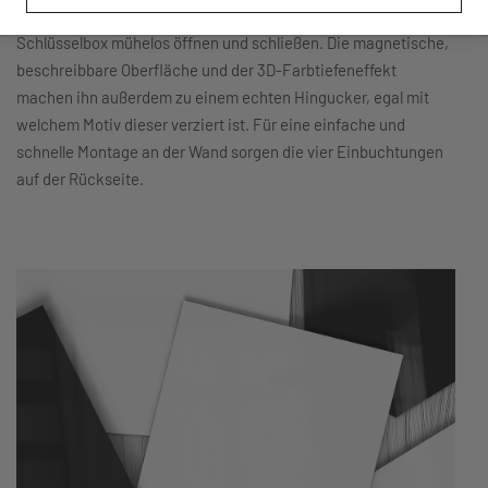
der leichtgängigen Scharniere lässt sich die 30×30 cm große
Schlüsselbox mühelos öffnen und schließen. Die magnetische,
beschreibbare Oberfläche und der 3D-Farbtiefeneffekt
machen ihn außerdem zu einem echten Hingucker, egal mit
welchem Motiv dieser verziert ist. Für eine einfache und
schnelle Montage an der Wand sorgen die vier Einbuchtungen
auf der Rückseite.