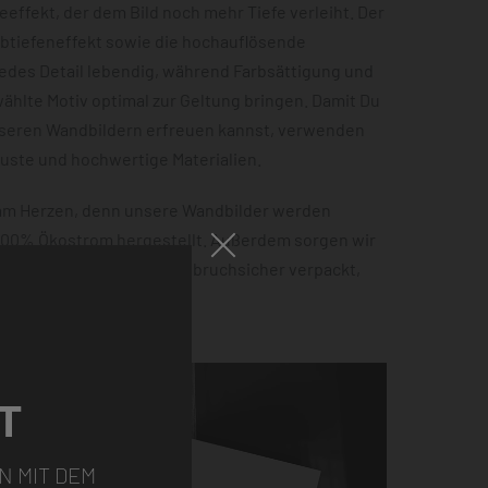
effekt, der dem Bild noch mehr Tiefe verleiht. Der
rbtiefeneffekt sowie die hochauflösende
jedes Detail lebendig, während Farbsättigung und
hlte Motiv optimal zur Geltung bringen. Damit Du
nseren Wandbildern erfreuen kannst, verwenden
buste und hochwertige Materialien.
 am Herzen, denn unsere Wandbilder werden
 100% Ökostrom hergestellt. Außerdem sorgen wir
tellung sicher ankommt – bruchsicher verpackt,
ht.
T
N MIT DEM