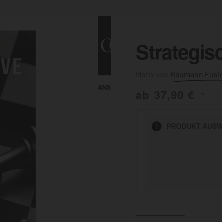
Strategis
Baumann Fusi
ALLE ANSEHEN
KUNST & MALEREI
ab
37,90
€
*
HEN
PRODUKT
AUSW
1
BADEZIMMER
BÜRO
KÜCHE
AUSSENBEREICH