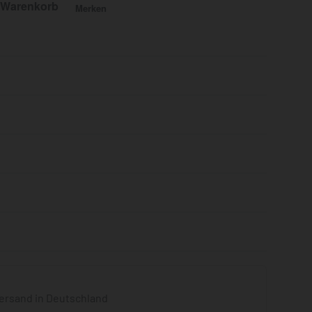
 Warenkorb
Merken
Bewertet mit
0
von 5
ersand in Deutschland