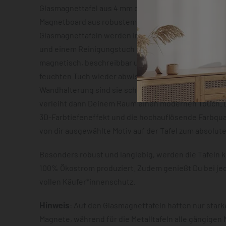
Glasmagnettafel aus 4 mm dickem Sicherheitsglas o
Magnetboard aus robustem Metallblech mit ca. 0,7 m
Glasmagnettafeln werden inklusive zwei Neodym-Mag
und einem Reinigungstuch geliefert. Beide Varianten
magnetisch, beschreibbar und lassen sich im Anschl
feuchten Tuch wieder abwischen. Dank der vormonti
Wandhalterung sind sie schnell montiert und der S
verleiht dann Deinem Raum einen modernen Touch. D
3D-Farbtiefeneffekt und die hochauflösende Farbqua
von dir ausgewählte Motiv auf der Tafel zum absolut
Besonders robust und langlebig, werden die Tafeln k
100% Ökostrom produziert. Zudem genießt Du bei je
vollen Käufer*innenschutz.
Hinweis
: Auf den Glasmagnettafeln haften nur star
Magnete, während für die Metalltafeln alle gängigen