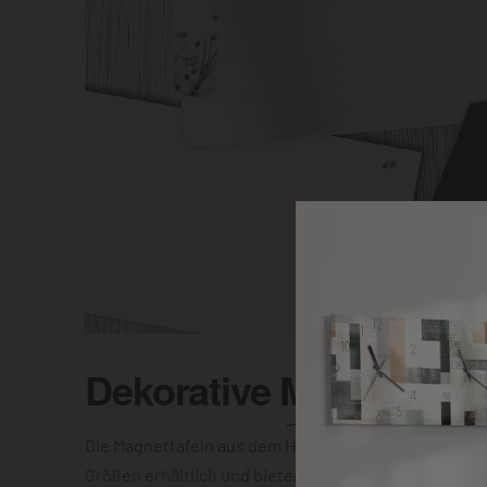
Dekorative
Magnettafel
Die Magnettafeln aus dem Hause DEQOART sind in vi
Größen erhältlich und bieten Dir die Wahl zwischen e