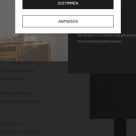
GUTSCHEINCODE
ZUSTIMMEN
der einem
m Stärke. Die
DEQOART5
neten, einem Stift
ANPASSEN
 sind vollständig
Das Angebot ist limitiert und gilt auss
uss mit einem
die erstmalig erstellt werden.
erten
chwebeeffekt
er eindrucksvolle
lität machen das
en Hingucker.
limaneutral mit
der Bestellung den
ke Neodym-
 Magnete, wie bspw.