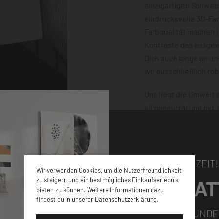
einzigartigen Schwebe
eindrucksvolle 3D-Fa
Farbqualität machen 
Kontraste das ausgewä
Dich auch lange an u
wir ausschließlich ro
Uns liegt die Umwelt
klimaneutral und mit
dafür, dass Deine Bes
damit nichts schiefge
NUR FÜR KURZE ZEIT!
Wir verwenden Cookies, um die Nutzerfreundlichkeit
5% RABAT
zu steigern und ein bestmögliches Einkaufserlebnis
bieten zu können. Weitere Informationen dazu
findest du in unserer
Datenschutzerklärung
.
elen verschiedenen
FÜR ALLE NEUKUNDE
iner