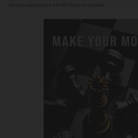
Künstler unterstützen & mit 100% Ökostrom betrieben
STIL & THEMA
FORMAT
RÄUME
KÜNSTLER:INNEN
BELIEBTE
POPKULTUR & -ART
NATUR- & TIERWELT
ALLE ANSE
QUADRATISCH
VERTIKAL
HORIZONTAL
WOHNZIMMER
SCHLAFZIMMER
KINDERZIMMER
FLUR