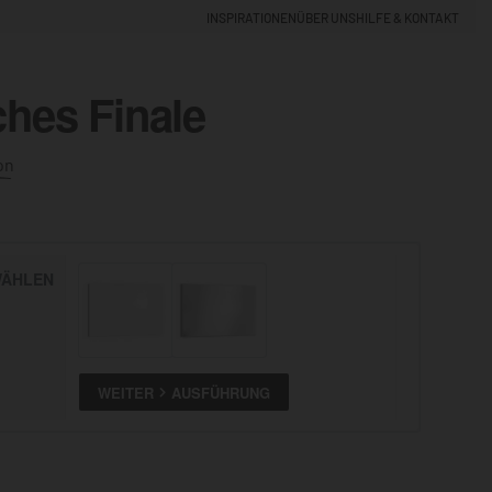
INSPIRATIONEN
ÜBER UNS
HILFE & KONTAKT
ches Finale
EINLOGGEN
0
on
5% NEUKUNDEN-RABATT
ÄHLEN
ALLE
ANSEHEN
WEITER
AUSFÜHRUNG