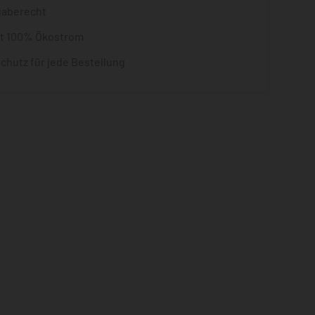
gaberecht
it 100% Ökostrom
chutz für jede Bestellung