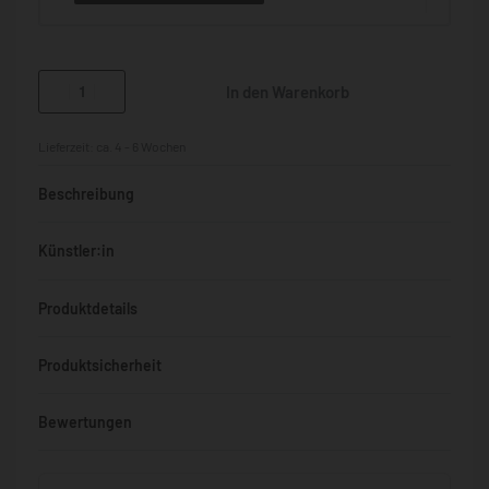
In den Warenkorb
Lieferzeit:
ca. 4 - 6 Wochen
Beschreibung
Künstler:in
Produktdetails
Produktsicherheit
Bewertungen
Bewertet mit
0
von 5