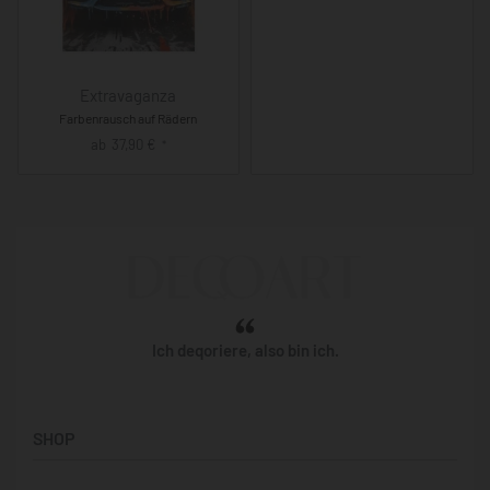
Extravaganza
Farbenrausch auf Rädern
ab
37,90
€
*
Ich deqoriere, also bin ich.
SHOP