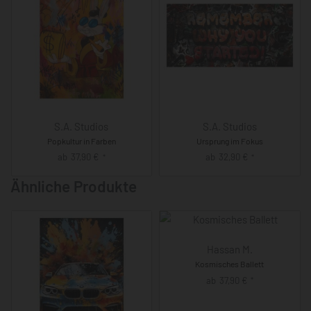
S.A. Studios
S.A. Studios
Popkultur in Farben
Ursprung im Fokus
ab
37,90
€
ab
32,90
€
*
*
Ähnliche Produkte
Hassan M.
Kosmisches Ballett
ab
37,90
€
*