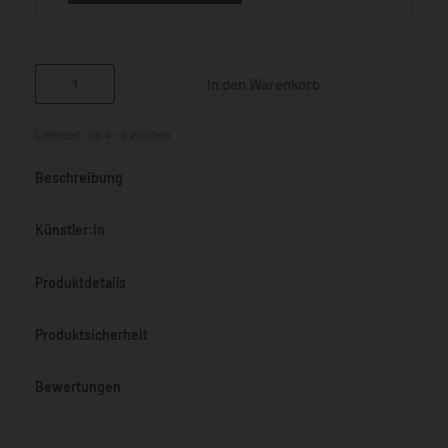
In den Warenkorb
Lieferzeit:
ca. 4 - 6 Wochen
Beschreibung
Künstler:in
Produktdetails
Produktsicherheit
Bewertungen
Bewertet mit
0
von 5