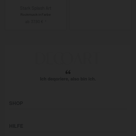
Stark Splash Art
Rockmusik in Farbe
ab
37,90
€
*
Ich deqoriere, also bin ich.
SHOP
Künstler:innen
HILFE
Bilderwände