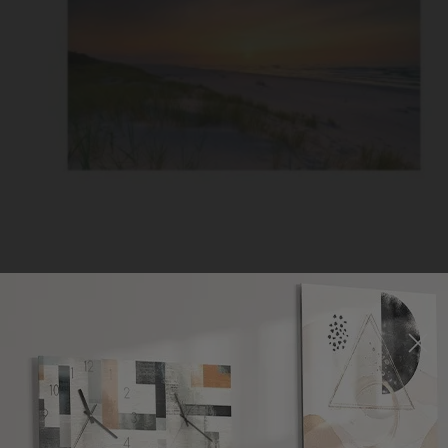
Photo Collaboration
Sonne sinkt über Ostsee
ab
32,90
€
*