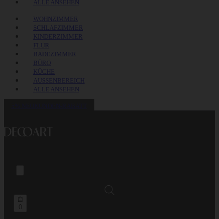
ALLE ANSEHEN
WOHNZIMMER
SCHLAFZIMMER
KINDERZIMMER
FLUR
BADEZIMMER
BÜRO
KÜCHE
AUSSENBEREICH
ALLE ANSEHEN
5% NEUKUNDEN-RABATT
Open
0
cart