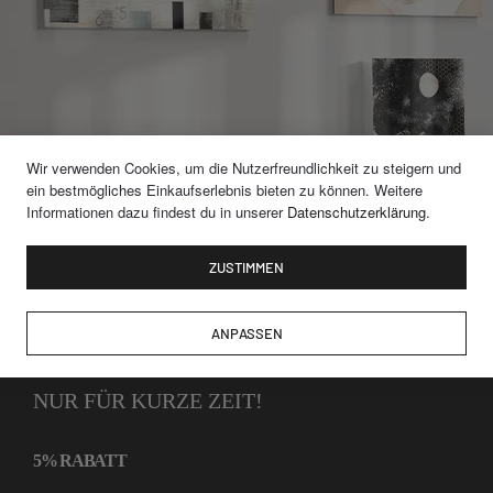
Wir verwenden Cookies, um die Nutzerfreundlichkeit zu steigern und
ein bestmögliches Einkaufserlebnis bieten zu können. Weitere
Informationen dazu findest du in unserer
Datenschutzerklärung
.
ZUSTIMMEN
earch
ANPASSEN
NUR FÜR KURZE ZEIT!
Photo Collaboration
Strandaufgang zur Ostsee
5% RABATT
ab
29,90
€
*