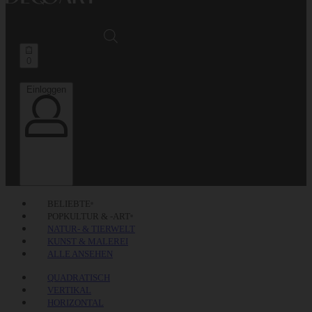
Open
0
cart
Einloggen
Einloggen
BELIEBTE
POPKULTUR & -ART
NATUR- & TIERWELT
KUNST & MALEREI
ALLE ANSEHEN
QUADRATISCH
VERTIKAL
HORIZONTAL