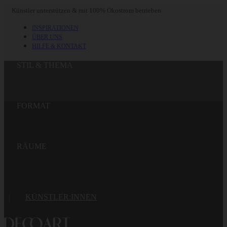
Skip
Künstler unterstützen & mit 100% Ökostrom betrieben
to
content
INSPIRATIONEN
ÜBER UNS
HILFE & KONTAKT
STIL & THEMA
FORMAT
RÄUME
KÜNSTLER:INNEN