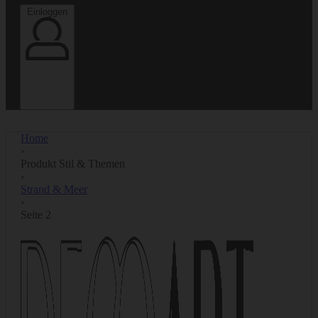
Einloggen
Einloggen
Home
›
Produkt Stil & Themen
›
Strand & Meer
›
Seite 2