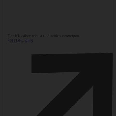
Der Klassiker: robust und zeitlos verewigen.
M
ENTDECKEN