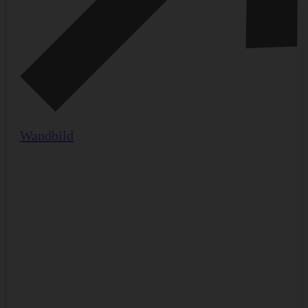
Wandbild
M