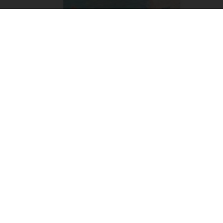
Claude Monet
Küstenzauber in Pastell
ab
37,90
€
*