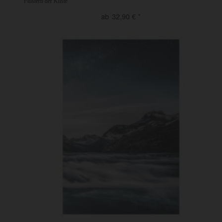
Flüstern der Küste
ab
32,90
€
*