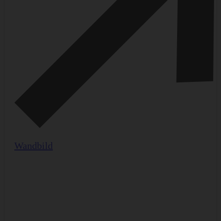
Wandbild
M