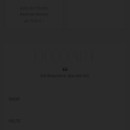
Asim Art Studio
Baum des Wandels
ab
37,90
€
*
Ich deqoriere, also bin ich.
SHOP
Künstler:innen
HILFE
Bilderwände