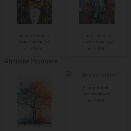
Venturi Vibrance
Venturi Vibrance
Farbenfrohe Eleganz
Freiheit im Farbenspiel
ab
37,90
€
ab
37,90
€
*
*
Ähnliche Produkte
George Barbier
Dame des Art Déco
ab
37,90
€
*