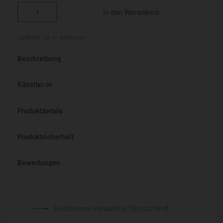
In den Warenkorb
Lieferzeit:
ca. 4 - 6 Wochen
Beschreibung
Künstler:in
Produktdetails
Produktsicherheit
Bewertungen
Bewertet mit
0
von 5
Kostenloser Versand in Deutschland