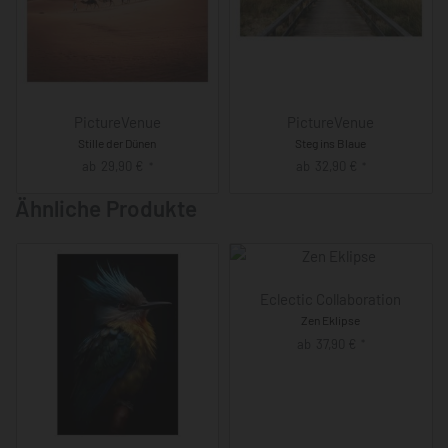
PictureVenue
PictureVenue
Stille der Dünen
Steg ins Blaue
ab
29,90
€
ab
32,90
€
*
*
Ähnliche Produkte
Eclectic Collaboration
Zen Eklipse
ab
37,90
€
*