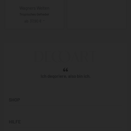
Wagners Welten
Tropisches Gefieder
ab
37,90
€
*
Ich deqoriere, also bin ich.
SHOP
Künstler:innen
HILFE
Bilderwände