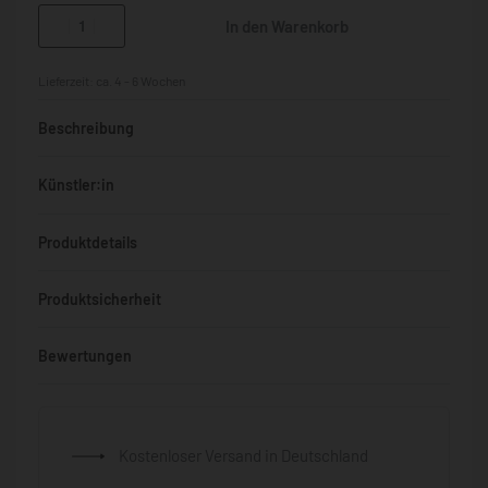
In den Warenkorb
Lieferzeit:
ca. 4 - 6 Wochen
Beschreibung
Künstler:in
Produktdetails
Produktsicherheit
Bewertungen
Bewertet mit
0
von 5
Kostenloser Versand in Deutschland